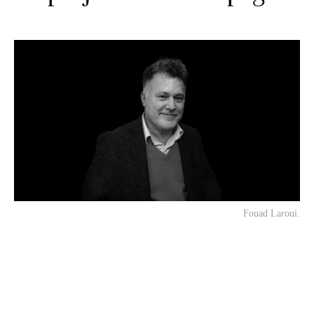
Fouad Laroui.