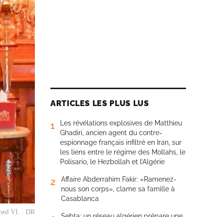
ARTICLES LES PLUS LUS
Les révélations explosives de Matthieu
1
Ghadiri, ancien agent du contre-
espionnage français infiltré en Iran, sur
les liens entre le régime des Mollahs, le
Polisario, le Hezbollah et l’Algérie
Affaire Abderrahim Fakir: «Ramenez-
2
nous son corps», clame sa famille à
Casablanca
ed VI. . DR
Sebta: un réseau algérien prépare une