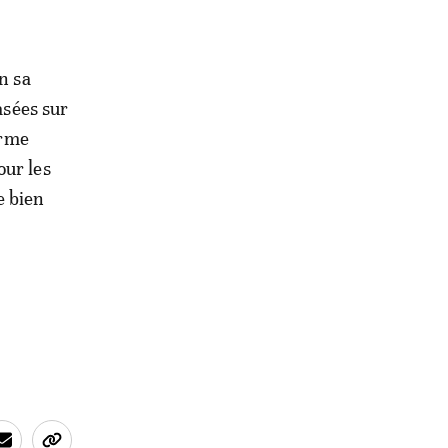
n sa
asées sur
erme
our les
e bien