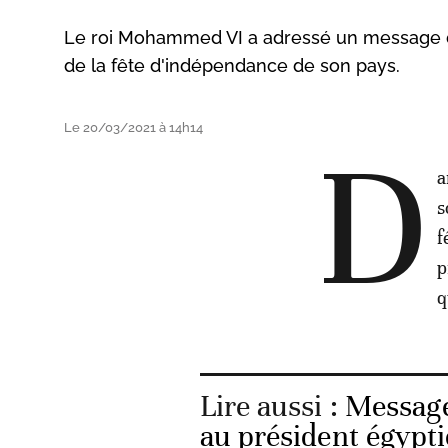
Le roi Mohammed VI a adressé un message de f
de la fête d'indépendance de son pays.
Le 20/03/2021 à 14h14
D
a
s
f
p
q
Lire aussi :
Message
au président égypti