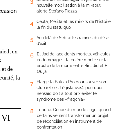
3
nouvelle mobilisation à la mi-août,
ccasion
alerte Stefano Piazza
Ceuta, Melilla et les miroirs de l’histoire:
4
la fin du statu quo
Au-delà de Sebta: les racines du désir
5
d’exil
aïed, en
El Jadida: accidents mortels, véhicules
6
s
endommagés… la colère monte sur la
«route de la mort» entre Bir Jdid et El
 et de
Oulja
curité, la
Élargir la Botola Pro pour sauver son
7
club (et ses Législatives): pourquoi
Bensaïd doit à tout prix éviter le
syndrome des «fraqchia»
Tribune. Coupe du monde 2030: quand
8
 VI
certains veulent transformer un projet
de réconciliation en instrument de
confrontation