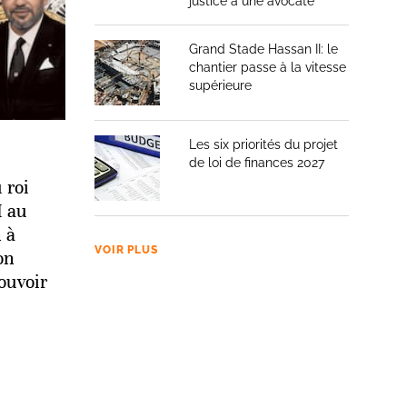
justice à une avocate
Grand Stade Hassan II: le
chantier passe à la vitesse
supérieure
Les six priorités du projet
de loi de finances 2027
 roi
 au
 à
VOIR PLUS
on
ouvoir