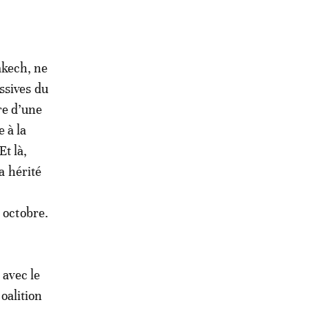
akech, ne
ssives du
re d’une
 à la
t là,
a hérité
 octobre.
 avec le
coalition