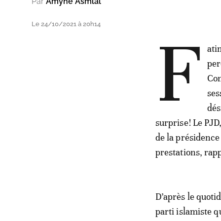
Par
Amyne Asmlal
Le 24/10/2021 à 20h14
F
ati
per
Con
ses
dés
surprise! Le PJD,
de la présidence
prestations, rap
D’après le quotid
parti islamiste q