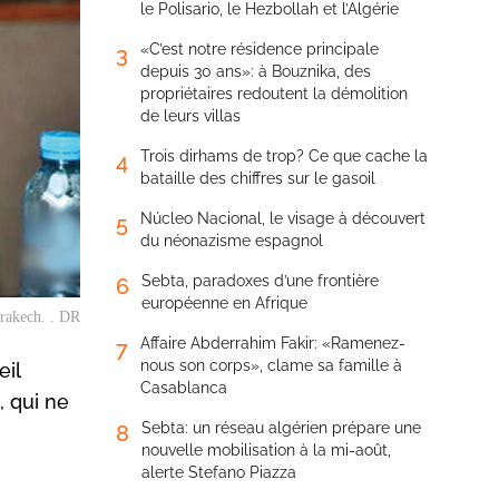
le Polisario, le Hezbollah et l’Algérie
«C’est notre résidence principale
3
depuis 30 ans»: à Bouznika, des
propriétaires redoutent la démolition
de leurs villas
Trois dirhams de trop? Ce que cache la
4
bataille des chiffres sur le gasoil
Núcleo Nacional, le visage à découvert
5
du néonazisme espagnol
Sebta, paradoxes d’une frontière
6
européenne en Afrique
rakech. . DR
Affaire Abderrahim Fakir: «Ramenez-
7
nous son corps», clame sa famille à
eil
Casablanca
, qui ne
Sebta: un réseau algérien prépare une
8
nouvelle mobilisation à la mi-août,
alerte Stefano Piazza