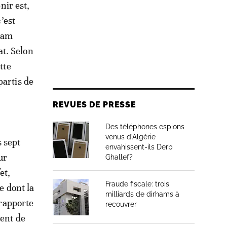
nir est,
’est
slam
t. Selon
tte
partis de
REVUES DE PRESSE
Des téléphones espions
venus d’Algérie
s sept
envahissent-ils Derb
ur
Ghallef?
et,
Fraude fiscale: trois
e dont la
milliards de dirhams à
 rapporte
recouvrer
dent de