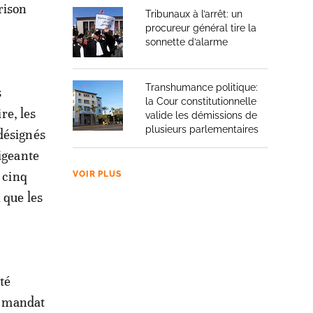
rison
Tribunaux à l’arrêt: un
procureur général tire la
sonnette d’alarme
Transhumance politique:
s
la Cour constitutionnelle
re, les
valide les démissions de
plusieurs parlementaires
désignés
rigeante
 cinq
VOIR PLUS
 que les
té
ce mandat