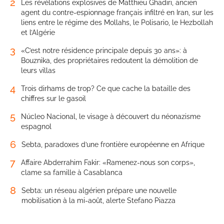
2
Les révélations explosives de Matthieu Ghadiri, ancien
agent du contre-espionnage français infiltré en Iran, sur les
liens entre le régime des Mollahs, le Polisario, le Hezbollah
et l’Algérie
3
«C’est notre résidence principale depuis 30 ans»: à
Bouznika, des propriétaires redoutent la démolition de
leurs villas
4
Trois dirhams de trop? Ce que cache la bataille des
chiffres sur le gasoil
5
Núcleo Nacional, le visage à découvert du néonazisme
espagnol
6
Sebta, paradoxes d’une frontière européenne en Afrique
7
Affaire Abderrahim Fakir: «Ramenez-nous son corps»,
clame sa famille à Casablanca
8
Sebta: un réseau algérien prépare une nouvelle
mobilisation à la mi-août, alerte Stefano Piazza