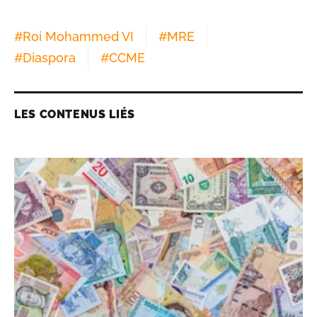
#
Roi Mohammed VI
#
MRE
#
Diaspora
#
CCME
LES CONTENUS LIÉS