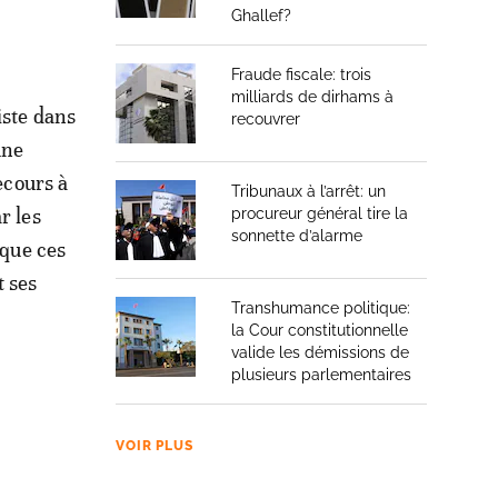
Ghallef?
Fraude fiscale: trois
milliards de dirhams à
iste dans
recouvrer
une
ecours à
Tribunaux à l’arrêt: un
r les
procureur général tire la
sonnette d’alarme
 que ces
t ses
Transhumance politique:
la Cour constitutionnelle
valide les démissions de
plusieurs parlementaires
VOIR PLUS