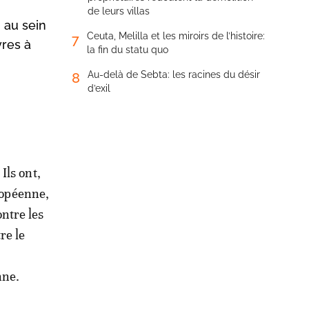
de leurs villas
 au sein
Ceuta, Melilla et les miroirs de l’histoire:
7
vres à
la fin du statu quo
Au-delà de Sebta: les racines du désir
8
d’exil
Ils ont,
uropéenne,
ntre les
re le
nne.