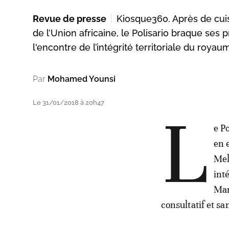
Revue de presse
Kiosque360. Après de cuis
de l’Union africaine, le Polisario braque se
l'encontre de l’intégrité territoriale du roya
Par
Mohamed Younsi
Le 31/01/2018 à 20h47
L
e P
en 
Mel
int
Mar
consultatif et s