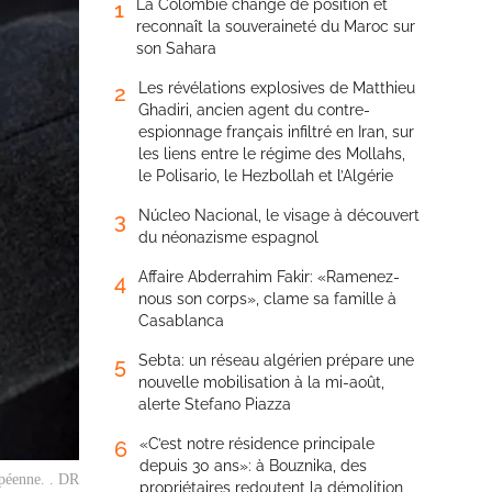
La Colombie change de position et
1
reconnaît la souveraineté du Maroc sur
son Sahara
Les révélations explosives de Matthieu
2
Ghadiri, ancien agent du contre-
espionnage français infiltré en Iran, sur
les liens entre le régime des Mollahs,
le Polisario, le Hezbollah et l’Algérie
Núcleo Nacional, le visage à découvert
3
du néonazisme espagnol
Affaire Abderrahim Fakir: «Ramenez-
4
nous son corps», clame sa famille à
Casablanca
Sebta: un réseau algérien prépare une
5
nouvelle mobilisation à la mi-août,
alerte Stefano Piazza
«C’est notre résidence principale
6
depuis 30 ans»: à Bouznika, des
péenne. . DR
propriétaires redoutent la démolition