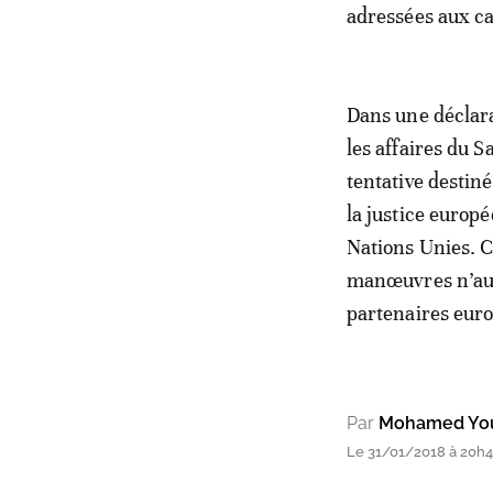
adressées aux c
Dans une déclara
les affaires du 
tentative destiné
la justice europ
Nations Unies. Ch
manœuvres n’auro
partenaires eur
Par
Mohamed Yo
Le 31/01/2018 à 20h