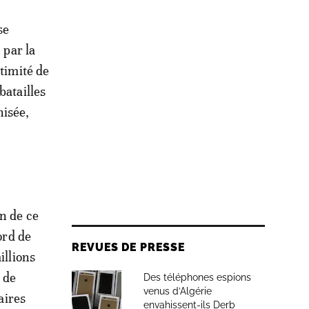
se
 par la
itimité de
batailles
nisée,
on de ce
ord de
REVUES DE PRESSE
llions
 de
Des téléphones espions
venus d’Algérie
aires
envahissent-ils Derb