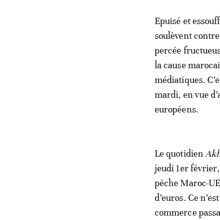
Epuisé et essouf
soulèvent contre 
percée fructueus
la cause marocai
médiatiques. C’e
mardi, en vue d’
européens.
Le quotidien
Akh
jeudi 1er février
pêche Maroc-UE
d’euros. Ce n’es
commerce passan