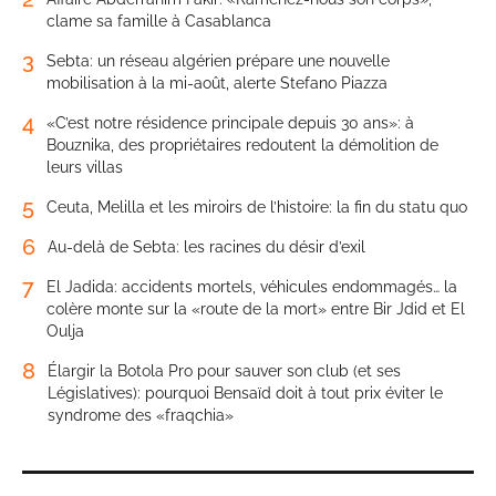
clame sa famille à Casablanca
3
Sebta: un réseau algérien prépare une nouvelle
mobilisation à la mi-août, alerte Stefano Piazza
4
«C’est notre résidence principale depuis 30 ans»: à
Bouznika, des propriétaires redoutent la démolition de
leurs villas
5
Ceuta, Melilla et les miroirs de l’histoire: la fin du statu quo
6
Au-delà de Sebta: les racines du désir d’exil
7
El Jadida: accidents mortels, véhicules endommagés… la
colère monte sur la «route de la mort» entre Bir Jdid et El
Oulja
8
Élargir la Botola Pro pour sauver son club (et ses
Législatives): pourquoi Bensaïd doit à tout prix éviter le
syndrome des «fraqchia»