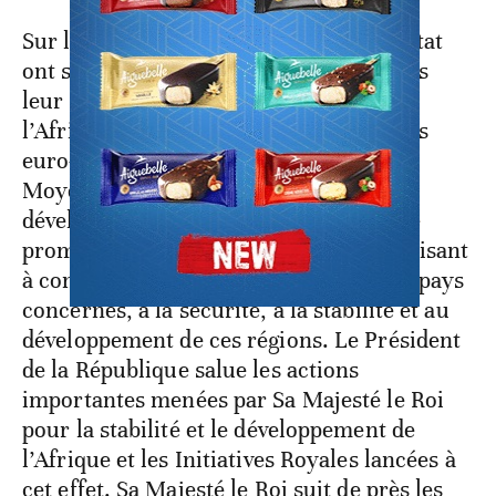
Sur le plan régional, les deux Chefs d’État
ont souligné l’importance centrale, dans
leur dialogue stratégique bilatéral, de
l’Afrique et de l’Atlantique, des relations
euro-méditerranéennes et du Proche et
Moyen-Orient. Ils sont convenus de
développer leur concertation, en vue de
promouvoir des initiatives communes visant
à contribuer ensemble, en lien avec les pays
concernés, à la sécurité, à la stabilité et au
développement de ces régions. Le Président
de la République salue les actions
importantes menées par Sa Majesté le Roi
pour la stabilité et le développement de
l’Afrique et les Initiatives Royales lancées à
cet effet. Sa Majesté le Roi suit de près les