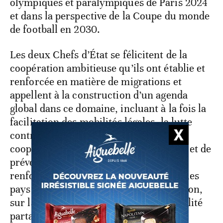
olympiques et paralympiques de Paris 2024
et dans la perspective de la Coupe du monde
de football en 2030.
Les deux Chefs d’État se félicitent de la
coopération ambitieuse qu’ils ont établie et
renforcée en matière de migrations et
appellent à la construction d’un agenda
global dans ce domaine, incluant à la fois la
facilitation des mobilités légales, la lutte
contre l’immigration irrégulière et la
coopération en matière de réadmission et de
prévention des départs, ainsi que le
renforcement de la coordination entre les
pays d’origine, de transit et de destination,
sur la base du principe de la responsabilité
partagée.