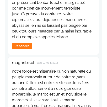
en présentant benba-touche -marginalisé-
comme chef de mouvement ;terroriste
jusqu'à preuve du contraire. Notre
diplomatie saura déjouer ces manœuvres
abyssales, en ne se laissant pas piégée par
ceux toujours malades par la haine incurable
et du complexe appelés :Maroc.
Répondre
maghribikoh
2022-07-08 13:02:56
notre force est millénaire :l'union naturelle du
peuple marocain autour de notre roi,sans
aucune faille,c'est notre existence ,tous fiers
de notre attachement à notre glorieuse
monarchie, le maroc est un et indivisible le
maroc c'est le sahara ,tout le maroc
appartient à nos frères sahraouis, il n' y a pas