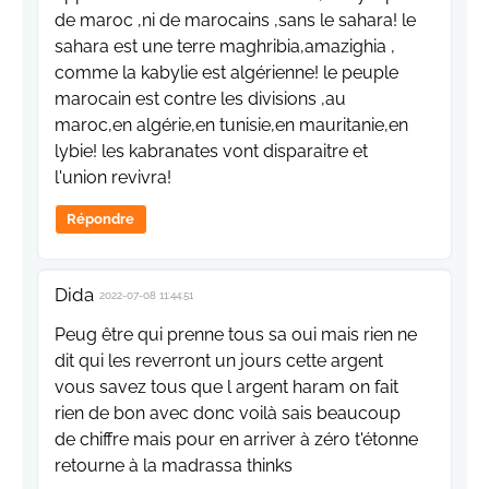
de maroc ,ni de marocains ,sans le sahara! le
sahara est une terre maghribia,amazighia ,
comme la kabylie est algérienne! le peuple
marocain est contre les divisions ,au
maroc,en algérie,en tunisie,en mauritanie,en
lybie! les kabranates vont disparaitre et
l'union revivra!
Répondre
Dida
2022-07-08 11:44:51
Peug être qui prenne tous sa oui mais rien ne
dit qui les reverront un jours cette argent
vous savez tous que l argent haram on fait
rien de bon avec donc voilà sais beaucoup
de chiffre mais pour en arriver à zéro t'étonne
retourne à la madrassa thinks