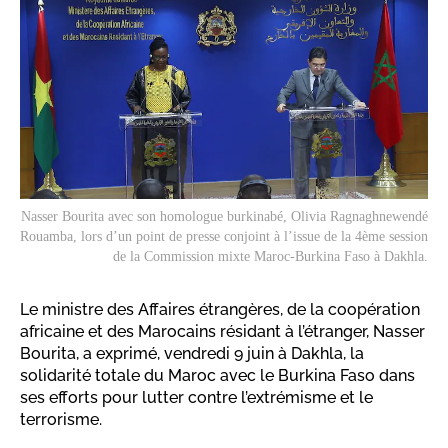
Nasser Bourita avec son homologue burkinabé, Olivia Ragnaghnewendé
Rouamba, lors d’un point de presse conjoint à l’issue de la 4ème session
de la Commission mixte Maroc-Burkina Faso à Dakhla.
Le ministre des Affaires étrangères, de la coopération
africaine et des Marocains résidant à l’étranger, Nasser
Bourita, a exprimé, vendredi 9 juin à Dakhla, la
solidarité totale du Maroc avec le Burkina Faso dans
ses efforts pour lutter contre l’extrémisme et le
terrorisme.