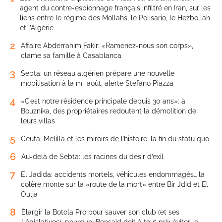
agent du contre-espionnage français infiltré en Iran, sur les
liens entre le régime des Mollahs, le Polisario, le Hezbollah
et l’Algérie
2
Affaire Abderrahim Fakir: «Ramenez-nous son corps»,
clame sa famille à Casablanca
3
Sebta: un réseau algérien prépare une nouvelle
mobilisation à la mi-août, alerte Stefano Piazza
4
«C’est notre résidence principale depuis 30 ans»: à
Bouznika, des propriétaires redoutent la démolition de
leurs villas
5
Ceuta, Melilla et les miroirs de l’histoire: la fin du statu quo
6
Au-delà de Sebta: les racines du désir d’exil
7
El Jadida: accidents mortels, véhicules endommagés… la
colère monte sur la «route de la mort» entre Bir Jdid et El
Oulja
8
Élargir la Botola Pro pour sauver son club (et ses
Législatives): pourquoi Bensaïd doit à tout prix éviter le