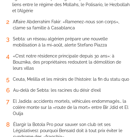
liens entre le régime des Mollahs, le Polisario, le Hezbollah
et l’Algérie
2
Affaire Abderrahim Fakir: «Ramenez-nous son corps»,
clame sa famille à Casablanca
3
Sebta: un réseau algérien prépare une nouvelle
mobilisation à la mi-août, alerte Stefano Piazza
4
«C’est notre résidence principale depuis 30 ans»: à
Bouznika, des propriétaires redoutent la démolition de
leurs villas
5
Ceuta, Melilla et les miroirs de l’histoire: la fin du statu quo
6
Au-delà de Sebta: les racines du désir d’exil
7
El Jadida: accidents mortels, véhicules endommagés… la
colère monte sur la «route de la mort» entre Bir Jdid et El
Oulja
8
Élargir la Botola Pro pour sauver son club (et ses
Législatives): pourquoi Bensaïd doit à tout prix éviter le
syndrome des «fraqchia»