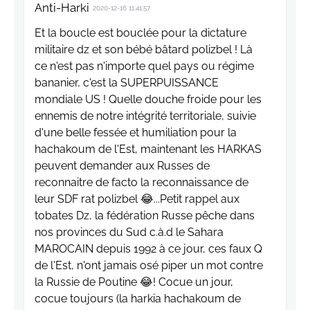
Anti-Harki
2020-12-16 11:41:57
Et la boucle est bouclée pour la dictature
militaire dz et son bébé bâtard polizbel ! Là
ce n'est pas n'importe quel pays ou régime
bananier, c'est la SUPERPUISSANCE
mondiale US ! Quelle douche froide pour les
ennemis de notre intégrité territoriale, suivie
d'une belle fessée et humiliation pour la
hachakoum de l'Est, maintenant les HARKAS
peuvent demander aux Russes de
reconnaitre de facto la reconnaissance de
leur SDF rat polizbel 😂...Petit rappel aux
tobates Dz, la fédération Russe pêche dans
nos provinces du Sud c.à.d le Sahara
MAROCAIN depuis 1992 à ce jour, ces faux Q
de l'Est, n'ont jamais osé piper un mot contre
la Russie de Poutine 😂! Cocue un jour,
cocue toujours (la harkia hachakoum de