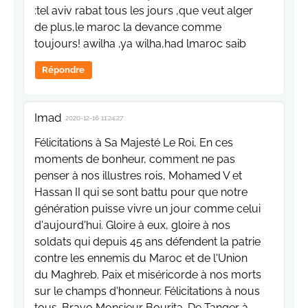
:tel aviv rabat tous les jours ,que veut alger
de plus,le maroc la devance comme
toujours! awilha ,ya wilha,had lmaroc saib
Répondre
Imad
2020-12-16 11:24:27
Félicitations à Sa Majesté Le Roi, En ces
moments de bonheur, comment ne pas
penser à nos illustres rois, Mohamed V et
Hassan II qui se sont battu pour que notre
génération puisse vivre un jour comme celui
d'aujourd'hui. Gloire à eux, gloire à nos
soldats qui depuis 45 ans défendent la patrie
contre les ennemis du Maroc et de l'Union
du Maghreb. Paix et miséricorde à nos morts
sur le champs d'honneur. Félicitations à nous
tous. Bravo Monsieur Bourita. De Tanger à