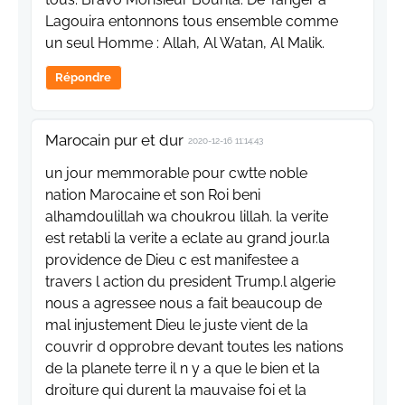
Lagouira entonnons tous ensemble comme
un seul Homme : Allah, Al Watan, Al Malik.
Répondre
Marocain pur et dur
2020-12-16 11:14:43
un jour memmorable pour cwtte noble
nation Marocaine et son Roi beni
alhamdoulillah wa choukrou lillah. la verite
est retabli la verite a eclate au grand jour.la
providence de Dieu c est manifestee a
travers l action du president Trump.l algerie
nous a agressee nous a fait beaucoup de
mal injustement Dieu le juste vient de la
couvrir d opprobre devant toutes les nations
de la planete terre il n y a que le bien et la
droiture qui durent la mauvaise foi et la