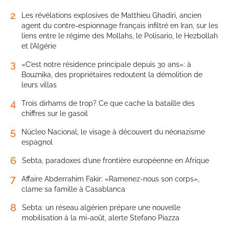
2
Les révélations explosives de Matthieu Ghadiri, ancien
agent du contre-espionnage français infiltré en Iran, sur les
liens entre le régime des Mollahs, le Polisario, le Hezbollah
et l’Algérie
3
«C’est notre résidence principale depuis 30 ans»: à
Bouznika, des propriétaires redoutent la démolition de
leurs villas
4
Trois dirhams de trop? Ce que cache la bataille des
chiffres sur le gasoil
5
Núcleo Nacional, le visage à découvert du néonazisme
espagnol
6
Sebta, paradoxes d’une frontière européenne en Afrique
7
Affaire Abderrahim Fakir: «Ramenez-nous son corps»,
clame sa famille à Casablanca
8
Sebta: un réseau algérien prépare une nouvelle
mobilisation à la mi-août, alerte Stefano Piazza