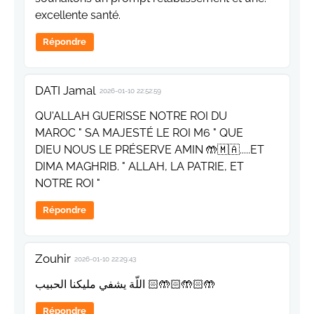
excellente santé.
Répondre
DATI Jamal
2026-01-10 22:52:59
QU'ALLAH GUERISSE NOTRE ROI DU
MAROC " SA MAJESTÉ LE ROI M6 " QUE
DIEU NOUS LE PRÉSERVE AMIN 🤲🇲🇦.....ET
DIMA MAGHRIB. " ALLAH, LA PATRIE, ET
NOTRE ROI "
Répondre
Zouhir
2026-01-10 22:29:43
اللّة يشفي مليكنا الحبيب 🤲🏻🤲🏻🤲🏻
Répondre