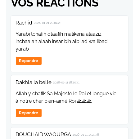
VOS RÉACTIONS
Rachid
2026-01-21 20:04:23
Yarabi tchafih otaafih malikena alaaziz
inchaalah alaah insar bih albilad wa iibad
yarab
Répondre
Dakhla la belle
2026-01-11 18:20:41
Allah y chafik Sa Majesté le Roi et longue vie
à notre cher bien-aimé Roi 🙏🙏🙏
Répondre
BOUCHAIB WAOURGA
2026-01-11 14:25:38