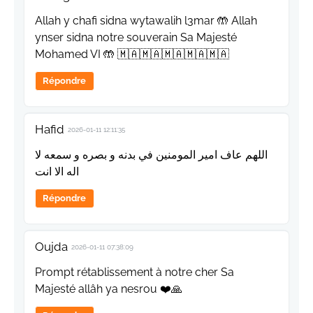
Allah y chafi sidna wytawalih l3mar 🤲 Allah
ynser sidna notre souverain Sa Majesté
Mohamed VI 🤲 🇲🇦🇲🇦🇲🇦🇲🇦🇲🇦
Répondre
Hafid
2026-01-11 12:11:35
اللهم عاف امير المومنين في بدنه و بصره و سمعه لا
اله الا انت
Répondre
Oujda
2026-01-11 07:38:09
Prompt rétablissement à notre cher Sa
Majesté allâh ya nesrou ❤️🙏