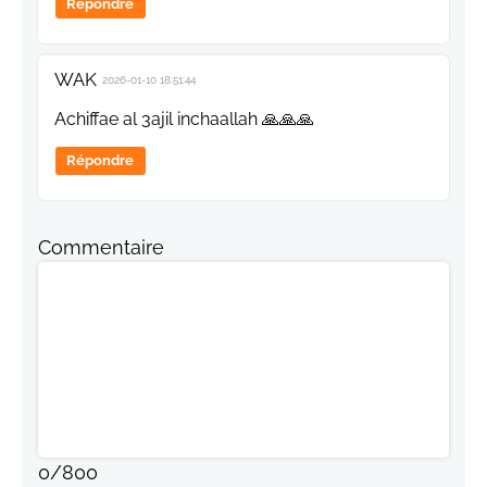
Répondre
WAK
2026-01-10 18:51:44
Achiffae al 3ajil inchaallah 🙏🙏🙏
Répondre
Commentaire
0
/
800