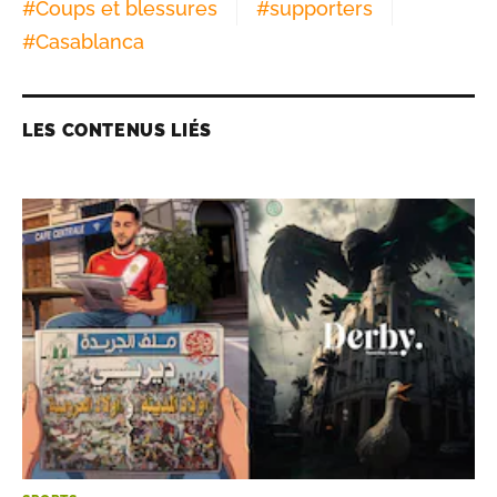
#
Coups et blessures
#
supporters
#
Casablanca
LES CONTENUS LIÉS