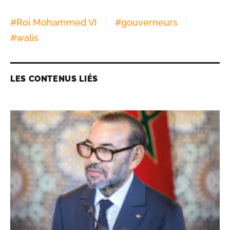
#
Roi Mohammed VI
#
gouverneurs
#
walis
LES CONTENUS LIÉS