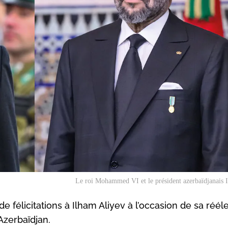
Le roi Mohammed VI et le président azerbaïdjanais 
élicitations à Ilham Aliyev à l’occasion de sa rééle
Azerbaïdjan.