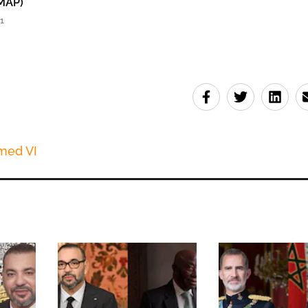
MAP)
1
med VI