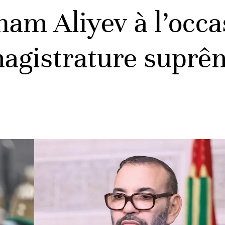
lham Aliyev à l’occ
 magistrature suprê