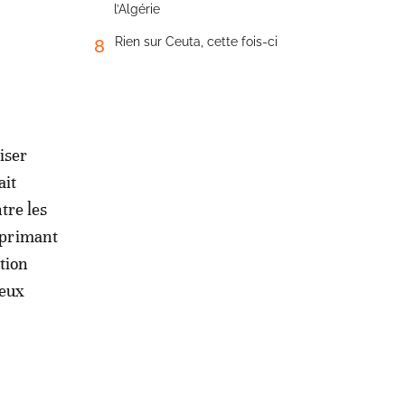
l’Algérie
Rien sur Ceuta, cette fois-ci
8
iser
ait
tre les
xprimant
tion
deux