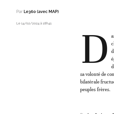
Par
Le360 (avec MAP)
Le 14/02/2024 à 18h41
D
a
c
d
é
d
sa volonté de co
bilatérale fruct
peuples frères.