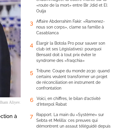
«route de la mort» entre Bir Jdid et El
Oulja
Affaire Abderrahim Fakir: «Ramenez-
3
nous son corps», clame sa famille à
Casablanca
Élargir la Botola Pro pour sauver son
4
club (et ses Législatives): pourquoi
Bensaïd doit à tout prix éviter le
syndrome des «fraqchia»
Tribune. Coupe du monde 2030: quand
5
certains veulent transformer un projet
de réconciliation en instrument de
confrontation
Voici, en chiffres, le bilan d’activité
6
Ilham Aliyev.
d’Interpol Rabat
Rapport. La main du «Système» sur
7
ction à
Sebta et Melilla: ces preuves qui
démontrent un assaut téléguidé depuis