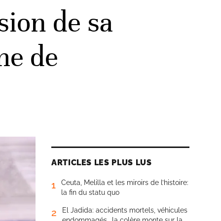
asion de sa
me de
ARTICLES LES PLUS LUS
Ceuta, Melilla et les miroirs de l’histoire:
1
la fin du statu quo
El Jadida: accidents mortels, véhicules
2
endommagés… la colère monte sur la