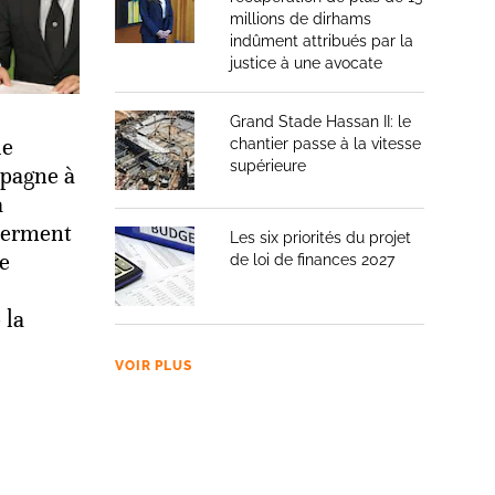
millions de dirhams
indûment attribués par la
justice à une avocate
Grand Stade Hassan II: le
le
chantier passe à la vitesse
supérieure
spagne à
a
serment
Les six priorités du projet
se
de loi de finances 2027
 la
VOIR PLUS