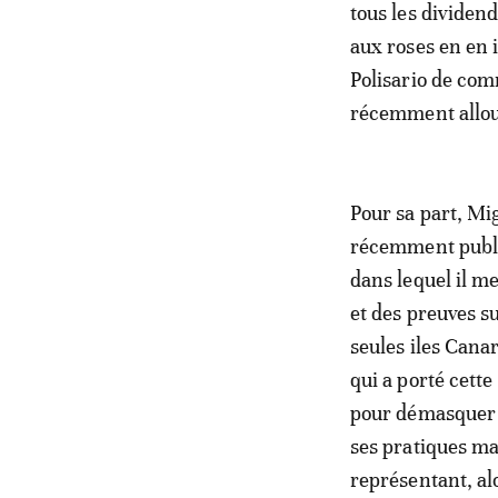
tous les dividend
aux roses en en 
Polisario de com
récemment allou
Pour sa part, Mi
récemment publié
dans lequel il me
et des preuves su
seules iles Cana
qui a porté cett
pour démasquer le
ses pratiques ma
représentant, alo