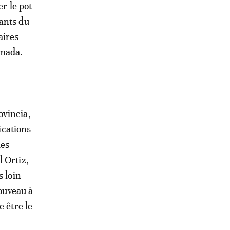
er le pot
ants du
aires
hmada.
ovincia,
ications
des
 Ortiz,
s loin
nouveau à
e être le