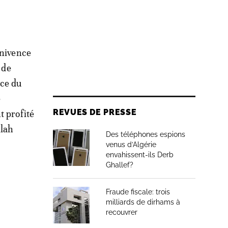
nnivence
 de
nce du
e
REVUES DE PRESSE
t profité
llah
Des téléphones espions
venus d’Algérie
envahissent-ils Derb
Ghallef?
Fraude fiscale: trois
milliards de dirhams à
recouvrer