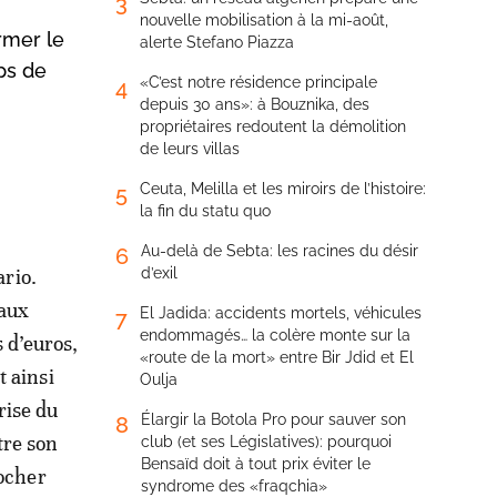
3
nouvelle mobilisation à la mi-août,
rmer le
alerte Stefano Piazza
ps de
«C’est notre résidence principale
4
depuis 30 ans»: à Bouznika, des
propriétaires redoutent la démolition
de leurs villas
Ceuta, Melilla et les miroirs de l’histoire:
5
la fin du statu quo
Au-delà de Sebta: les racines du désir
6
rio.
d’exil
 aux
El Jadida: accidents mortels, véhicules
7
endommagés… la colère monte sur la
 d’euros,
«route de la mort» entre Bir Jdid et El
t ainsi
Oulja
rise du
Élargir la Botola Pro pour sauver son
8
tre son
club (et ses Législatives): pourquoi
Bensaïd doit à tout prix éviter le
pocher
syndrome des «fraqchia»