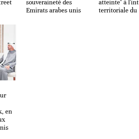
treet
souveraineté des
atteinte" à l'in
Emirats arabes unis
territoriale d
eur
k, en
aux
nis