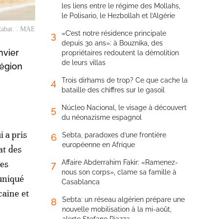
les liens entre le régime des Mollahs,
le Polisario, le Hezbollah et l’Algérie
 Rabat. . MAE
«C’est notre résidence principale
3
depuis 30 ans»: à Bouznika, des
nvier
propriétaires redoutent la démolition
de leurs villas
région
Trois dirhams de trop? Ce que cache la
4
bataille des chiffres sur le gasoil
Núcleo Nacional, le visage à découvert
5
du néonazisme espagnol
 a pris
Sebta, paradoxes d’une frontière
6
européenne en Afrique
at des
ses
Affaire Abderrahim Fakir: «Ramenez-
7
nous son corps», clame sa famille à
muniqué
Casablanca
caine et
Sebta: un réseau algérien prépare une
8
nouvelle mobilisation à la mi-août,