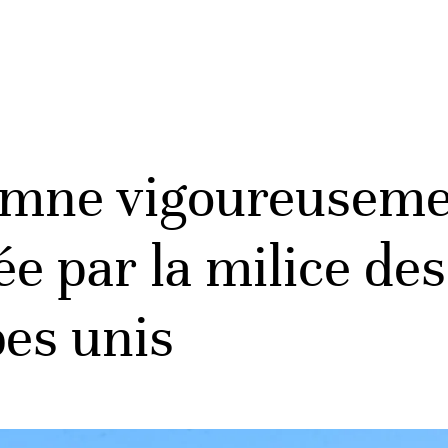
mne vigoureusemen
ée par la milice de
bes unis