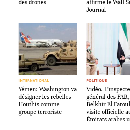
des drones
affirme le Wall S
Journal
INTERNATIONAL
POLITIQUE
Yémen: Washington va
Vidéo. L’inspect
désigner les rebelles
général des FAR,
Houthis comme
Belkhir El Farou
groupe terroriste
visite officielle 
Émirats arabes u