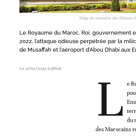
Siège du ministère des Affaires é
Le Royaume du Maroc, Roi, gouvernement et
2022, l’attaque odieuse perpétrée par la mili
de Musaffah et l’aéroport d’Abou Dhabi aux E
Le 17/01/2022 à 18h16
L
e R
pou
Emi
ter
du 
des Marocains ré