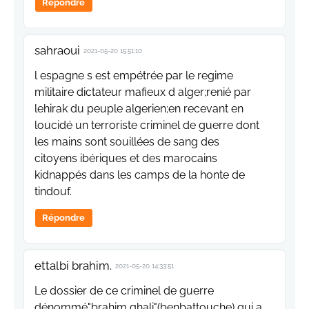
Répondre
sahraoui
2021-05-20 15:51:10
l espagne s est empétrée par le regime
militaire dictateur mafieux d alger;renié par
lehirak du peuple algerien;en recevant en
loucidé un terroriste criminel de guerre dont
les mains sont souillées de sang des
citoyens ibériques et des marocains
kidnappés dans les camps de la honte de
tindouf.
Répondre
ettalbi brahim.
2021-05-20 14:33:51
Le dossier de ce criminel de guerre
dénommé"brahim ghali"(benbattouche) qui a