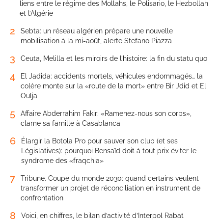
liens entre le régime des Mollahs, le Polisario, le Hezbollah
et l’Algérie
2
Sebta: un réseau algérien prépare une nouvelle
mobilisation à la mi-août, alerte Stefano Piazza
3
Ceuta, Melilla et les miroirs de l’histoire: la fin du statu quo
4
El Jadida: accidents mortels, véhicules endommagés… la
colère monte sur la «route de la mort» entre Bir Jdid et El
Oulja
5
Affaire Abderrahim Fakir: «Ramenez-nous son corps»,
clame sa famille à Casablanca
6
Élargir la Botola Pro pour sauver son club (et ses
Législatives): pourquoi Bensaïd doit à tout prix éviter le
syndrome des «fraqchia»
7
Tribune. Coupe du monde 2030: quand certains veulent
transformer un projet de réconciliation en instrument de
confrontation
8
Voici, en chiffres, le bilan d’activité d’Interpol Rabat