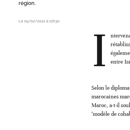
région.
Le 05/02/2021 à 21h30
I
ntervena
rétablis
égalemen
entre Isr
Selon le diplomat
marocaines marqu
Maroc, a-t-il sou
"modèle de cohab