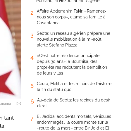
Polisario, le Hezbollah et l’Algérie
Affaire Abderrahim Fakir: «Ramenez-
2
nous son corps», clame sa famille à
Casablanca
Sebta: un réseau algérien prépare une
3
nouvelle mobilisation à la mi-août,
alerte Stefano Piazza
«C’est notre résidence principale
4
depuis 30 ans»: à Bouznika, des
propriétaires redoutent la démolition
de leurs villas
Ceuta, Melilla et les miroirs de l’histoire:
5
la fin du statu quo
Au-delà de Sebta: les racines du désir
6
Panama. . DR
d’exil
El Jadida: accidents mortels, véhicules
7
n tant
endommagés… la colère monte sur la
la
«route de la mort» entre Bir Jdid et El