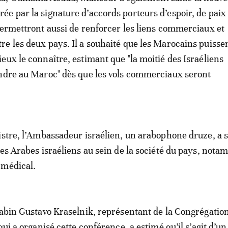
e par la signature d’accords porteurs d’espoir, de paix 
permettront aussi de renforcer les liens commerciaux et
e les deux pays. Il a souhaité que les Marocains puissen
eux le connaître, estimant que "la moitié des Israéliens
ndre au Maroc" dès que les vols commerciaux seront
istre, l’Ambassadeur israélien, un arabophone druze, a 
des Arabes israéliens au sein de la société du pays, not
 médical.
Rabin Gustavo Kraselnik, représentant de la Congrégatio
qui a organisé cette conférence, a estimé qu’il s’agit d’un