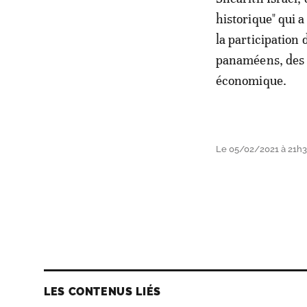
historique" qui 
la participation
panaméens, des d
économique.
Le 05/02/2021 à 21h
LES CONTENUS LIÉS