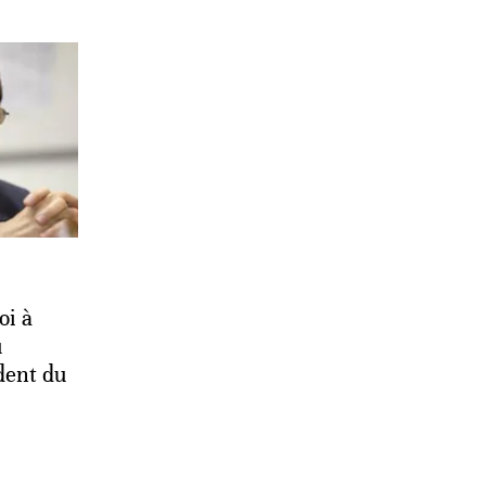
oi à
u
dent du