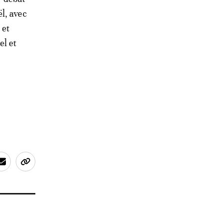
l, avec
 et
el et