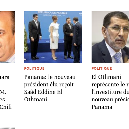
POLITIQUE
POLITIQUE
hara
Panama: le nouveau
El Othmani
président élu reçoit
représente le r
 M.
Saâd Eddine El
l'investiture d
es
Othmani
nouveau prési
Chili
Panama