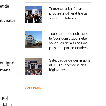
et de
Tribunaux à l’arrêt: un
procureur général tire la
sonnette d’alarme
t visiter
Transhumance politique:
la Cour constitutionnelle
valide les démissions de
plusieurs parlementaires
Salé: vague de démissions
souligné
au PJD à l’approche des
amment
législatives
VOIR PLUS
n Kol
 "débat