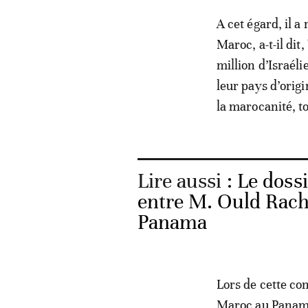
A cet égard, il a
Maroc, a-t-il dit
million d’Israéli
leur pays d’origi
la marocanité, t
Lire aussi :
Le dossi
entre M. Ould Rachi
Panama
Lors de cette co
Maroc au Panama