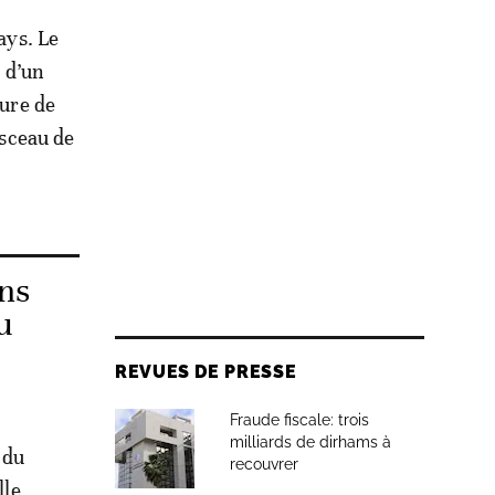
ays. Le
e d’un
ture de
 sceau de
ens
u
REVUES DE PRESSE
Fraude fiscale: trois
milliards de dirhams à
 du
recouvrer
lle