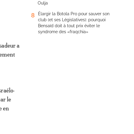
Oulja
Élargir la Botola Pro pour sauver son
8
club (et ses Législatives): pourquoi
Bensaïd doit à tout prix éviter le
syndrome des «fraqchia»
ssadeur a
chement
sraélo-
ar le
e en