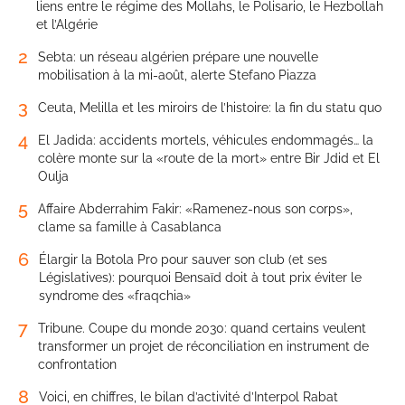
liens entre le régime des Mollahs, le Polisario, le Hezbollah
et l’Algérie
2
Sebta: un réseau algérien prépare une nouvelle
mobilisation à la mi-août, alerte Stefano Piazza
3
Ceuta, Melilla et les miroirs de l’histoire: la fin du statu quo
4
El Jadida: accidents mortels, véhicules endommagés… la
colère monte sur la «route de la mort» entre Bir Jdid et El
Oulja
5
Affaire Abderrahim Fakir: «Ramenez-nous son corps»,
clame sa famille à Casablanca
6
Élargir la Botola Pro pour sauver son club (et ses
Législatives): pourquoi Bensaïd doit à tout prix éviter le
syndrome des «fraqchia»
7
Tribune. Coupe du monde 2030: quand certains veulent
transformer un projet de réconciliation en instrument de
confrontation
8
Voici, en chiffres, le bilan d’activité d’Interpol Rabat