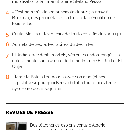
mobilisation à la mi-août, alerte Stefano Piazza
4
«C’est notre résidence principale depuis 30 ans»: à
Bouznika, des propriétaires redoutent la démolition de
leurs villas
5
Ceuta, Melilla et les miroirs de l’histoire: la fin du statu quo
6
Au-delà de Sebta: les racines du désir d’exil
7
El Jadida: accidents mortels, véhicules endommagés… la
colère monte sur la «route de la mort» entre Bir Jdid et El
Oulja
8
Élargir la Botola Pro pour sauver son club (et ses
Législatives): pourquoi Bensaïd doit à tout prix éviter le
syndrome des «fraqchia»
REVUES DE PRESSE
Des téléphones espions venus d’Algérie