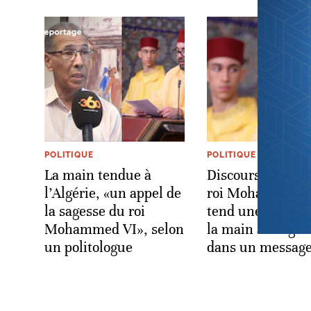
POLITIQUE
POLITIQUE
La main tendue à
Discours du Trôn
l’Algérie, «un appel de
roi Mohammed 
la sagesse du roi
tend une nouvell
Mohammed VI», selon
la main à l’Algér
un politologue
dans un message