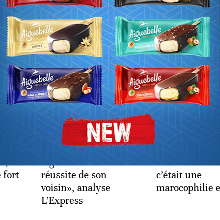
MÉDIAS
POLITIQUE
e: le
Au cœur des tensions
«La Khayma L
VI
Maroc-Algérie,
EP17. En Algéri
e fois
«l'amertume
junte serine l
ie,
algérienne devant la
«Makhzen»... E
 fort
réussite de son
c’était une
voisin», analyse
marocophilie 
L’Express