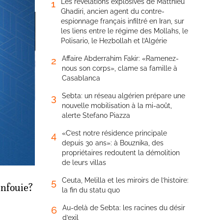
Les révélations explosives de Matthieu
1
Ghadiri, ancien agent du contre-
espionnage français infiltré en Iran, sur
les liens entre le régime des Mollahs, le
Polisario, le Hezbollah et l’Algérie
Affaire Abderrahim Fakir: «Ramenez-
2
nous son corps», clame sa famille à
Casablanca
Sebta: un réseau algérien prépare une
3
nouvelle mobilisation à la mi-août,
alerte Stefano Piazza
e360».
«C’est notre résidence principale
4
e, la
depuis 30 ans»: à Bouznika, des
e mot
propriétaires redoutent la démolition
t si
de leurs villas
Ceuta, Melilla et les miroirs de l’histoire:
5
enfouie?
la fin du statu quo
Au-delà de Sebta: les racines du désir
6
d’exil