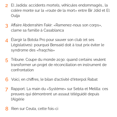
2
El Jadida: accidents mortels, véhicules endommagés… la
colère monte sur la «route de la mort» entre Bir Jdid et El
Oulja
3
Affaire Abderrahim Fakir: «Ramenez-nous son corps»,
clame sa famille à Casablanca
4
Élargir la Botola Pro pour sauver son club (et ses
Législatives): pourquoi Bensaïd doit à tout prix éviter le
syndrome des «fraqchia»
5
Tribune. Coupe du monde 2030: quand certains veulent
transformer un projet de réconciliation en instrument de
confrontation
6
Voici, en chiffres, le bilan d’activité d’Interpol Rabat
7
Rapport. La main du «Système» sur Sebta et Melilla: ces
preuves qui démontrent un assaut téléguidé depuis
l’Algérie
8
Rien sur Ceuta, cette fois-ci