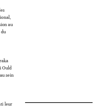
les
ional,
sion au
e du
araka
di Ould
 au sein
ti leur