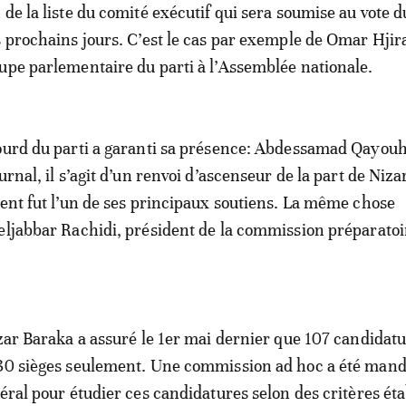
 de la liste du comité exécutif qui sera soumise au vote d
s prochains jours. C’est le cas par exemple de Omar Hjira
upe parlementaire du parti à l’Assemblée nationale.
ourd du parti a garanti sa présence: Abdessamad Qayouh
urnal, il s’agit d’un renvoi d’ascenseur de la part de Niz
dent fut l’un de ses principaux soutiens. La même chose
eljabbar Rachidi, président de la commission préparatoi
izar Baraka a assuré le 1er mai dernier que 107 candidat
 30 sièges seulement. Une commission ad hoc a été mand
éral pour étudier ces candidatures selon des critères éta