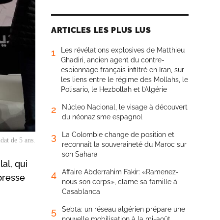
ARTICLES LES PLUS LUS
Les révélations explosives de Matthieu
1
Ghadiri, ancien agent du contre-
espionnage français infiltré en Iran, sur
les liens entre le régime des Mollahs, le
Polisario, le Hezbollah et l’Algérie
Núcleo Nacional, le visage à découvert
2
du néonazisme espagnol
La Colombie change de position et
3
dat de 5 ans.
reconnaît la souveraineté du Maroc sur
son Sahara
al, qui
Affaire Abderrahim Fakir: «Ramenez-
4
presse
nous son corps», clame sa famille à
Casablanca
Sebta: un réseau algérien prépare une
5
nouvelle mobilisation à la mi-août,