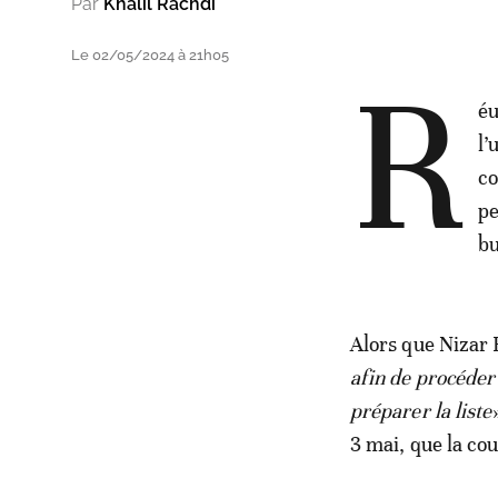
Par
Khalil Rachdi
Le 02/05/2024 à 21h05
R
éu
l’
co
pe
bu
Alors que Nizar 
afin de procéder
préparer la liste
3 mai, que la cou