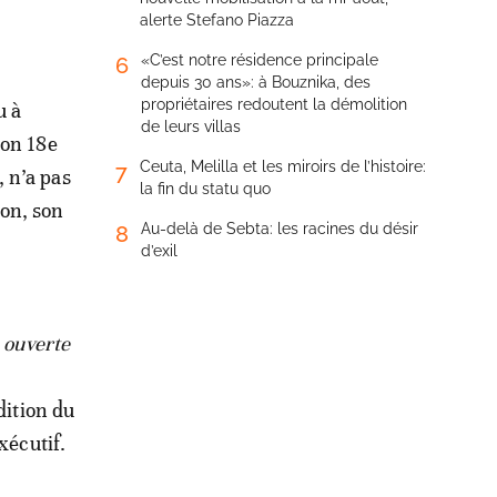
alerte Stefano Piazza
«C’est notre résidence principale
6
depuis 30 ans»: à Bouznika, des
propriétaires redoutent la démolition
u à
de leurs villas
son 18e
Ceuta, Melilla et les miroirs de l’histoire:
7
, n’a pas
la fin du statu quo
ion, son
Au-delà de Sebta: les racines du désir
8
d’exil
e ouverte
dition du
xécutif.