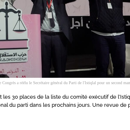
 Congrès a réélu le Secrétaire général du Parti de l'Istiqlal pour un second man
les 30 places de la liste du comité exécutif de l’Istiql
onal du parti dans les prochains jours. Une revue de 