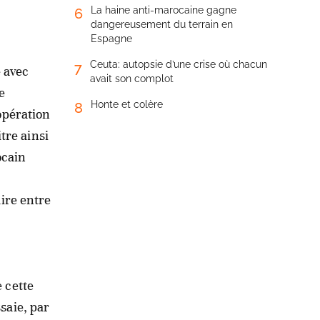
La haine anti-marocaine gagne
6
dangereusement du terrain en
Espagne
Ceuta: autopsie d’une crise où chacun
7
é avec
avait son complot
e
Honte et colère
8
opération
tre ainsi
ocain
aire entre
e cette
saie, par