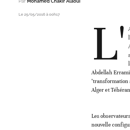
Par
Mohamed Chakir Alaoui
Le 25/05/2016 à 00h17
L'
Abdellah Errami,
"transformation s
Alger et Téhéran
Les observateurs 
nouvelle configur