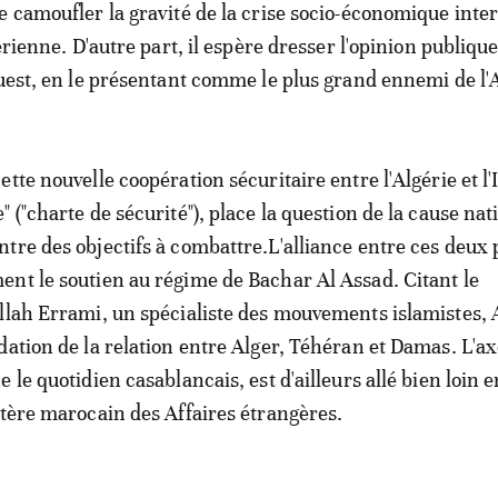
e camoufler la gravité de la crise socio-économique inte
gérienne. D'autre part, il espère dresser l'opinion publiqu
Ouest, en le présentant comme le plus grand ennemi de l'A
tte nouvelle coopération sécuritaire entre l'Algérie et l'I
 ("charte de sécurité"), place la question de la cause nat
tre des objectifs à combattre.L'alliance entre ces deux
nt le soutien au régime de Bachar Al Assad. Citant le
llah Errami, un spécialiste des mouvements islamistes,
dation de la relation entre Alger, Téhéran et Damas. L'ax
 le quotidien casablancais, est d'ailleurs allé bien loin e
stère marocain des Affaires étrangères.