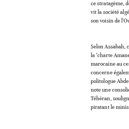
ce stratagème, d
vit la société al
son voisin de l'
Selon Assabah, ce
la "charte Amane"
marocaine au cen
concerne égaleme
politologue Abde
note une consoli
Téhéran, souligne
piratant le mini