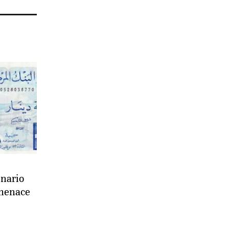
énario
menace