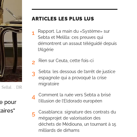
ARTICLES LES PLUS LUS
Rapport. La main du «Système» sur
1
Sebta et Melilla: ces preuves qui
démontrent un assaut téléguidé depuis
l’Algérie
Rien sur Ceuta, cette fois-ci
2
Sebta: les dessous de l’arrêt de justice
3
espagnole qui a provoqué la crise
migratoire
 Sellal. . DR
Comment la ruée vers Sebta a brisé
4
l’illusion de l’Eldorado européen
re pour
aires"
Casablanca: signature des contrats du
5
mégaprojet de valorisation des
déchets de Médiouna, un tournant à 15
milliards de dirhams