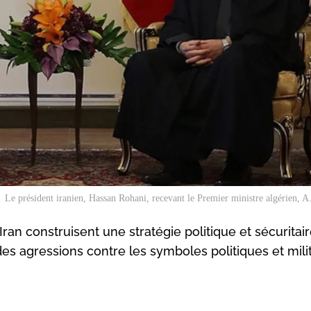
Le président iranien, Hassan Rohani, recevant le Premier ministre algérien, A.
'Iran construisent une stratégie politique et sécuritai
des agressions contre les symboles politiques et milit