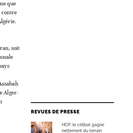
rne que
e contre
lgérie.
ran, soit
ionale
 pays
 Assabah
e Alger-
n
REVUES DE PRESSE
HCP: le célibat gagne
nettement du terrain