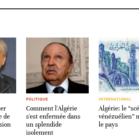
POLITIQUE
INTERNATIONAL
mer
Comment l'Algérie
Algérie: le “sc
e de
s'est enfermée dans
vénézuélien” 
sion
un splendide
le pays
isolement