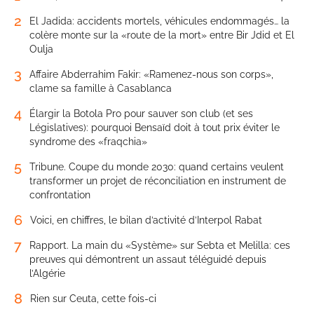
2
El Jadida: accidents mortels, véhicules endommagés… la
colère monte sur la «route de la mort» entre Bir Jdid et El
Oulja
3
Affaire Abderrahim Fakir: «Ramenez-nous son corps»,
clame sa famille à Casablanca
4
Élargir la Botola Pro pour sauver son club (et ses
Législatives): pourquoi Bensaïd doit à tout prix éviter le
syndrome des «fraqchia»
5
Tribune. Coupe du monde 2030: quand certains veulent
transformer un projet de réconciliation en instrument de
confrontation
6
Voici, en chiffres, le bilan d’activité d’Interpol Rabat
7
Rapport. La main du «Système» sur Sebta et Melilla: ces
preuves qui démontrent un assaut téléguidé depuis
l’Algérie
8
Rien sur Ceuta, cette fois-ci