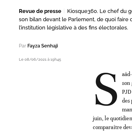
Revue de presse
Kiosque360. Le chef du g
son bilan devant le Parlement, de quoi faire dir
l’institution législative à des fins électorales.
Par
Fayza Senhaji
Le 08/06/2021 à 19h45
S
aâd-
son
PJD 
des 
mand
juin, le quotidi
comparaître dev