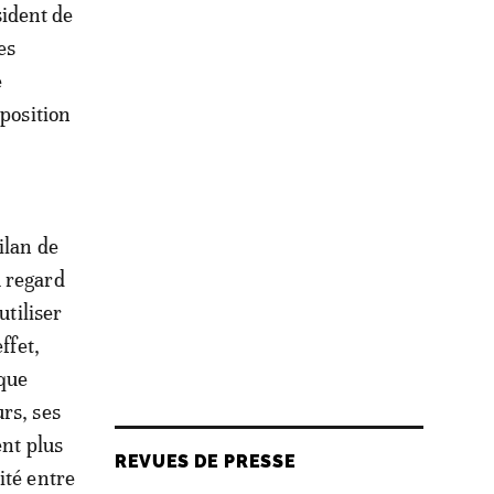
sident de
es
e
oposition
ilan de
u regard
utiliser
ffet,
ique
rs, ses
ent plus
REVUES DE PRESSE
ité entre