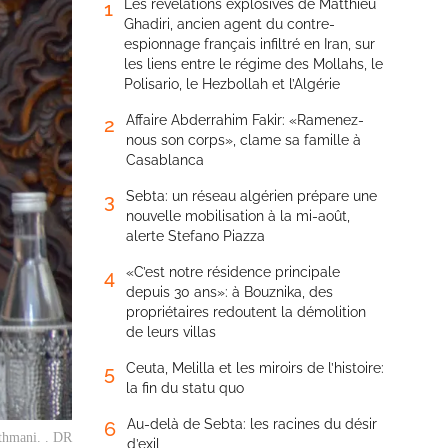
Les révélations explosives de Matthieu
1
Ghadiri, ancien agent du contre-
espionnage français infiltré en Iran, sur
les liens entre le régime des Mollahs, le
Polisario, le Hezbollah et l’Algérie
Affaire Abderrahim Fakir: «Ramenez-
2
nous son corps», clame sa famille à
Casablanca
Sebta: un réseau algérien prépare une
3
nouvelle mobilisation à la mi-août,
alerte Stefano Piazza
«C’est notre résidence principale
4
depuis 30 ans»: à Bouznika, des
propriétaires redoutent la démolition
de leurs villas
Ceuta, Melilla et les miroirs de l’histoire:
5
la fin du statu quo
Au-delà de Sebta: les racines du désir
6
thmani. . DR
d’exil