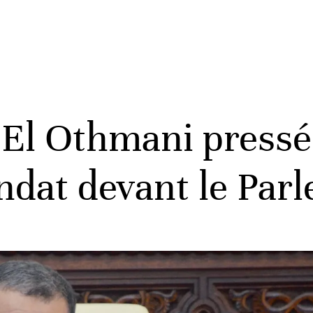
l Othmani pressé 
ndat devant le Par