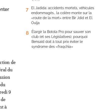
El Jadida: accidents mortels, véhicules
7
enter
endommagés… la colère monte sur la
«route de la mort» entre Bir Jdid et El
Oulja
Élargir la Botola Pro pour sauver son
8
club (et ses Législatives): pourquoi
Bensaïd doit à tout prix éviter le
syndrome des «fraqchia»
ction de
éral du
ession
 du
redi 9
 de
nt à