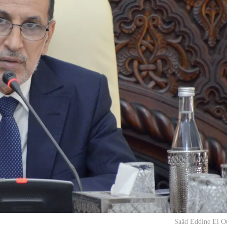
Saâd Eddine El O