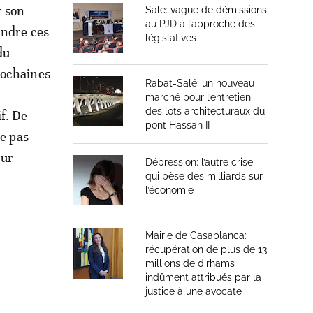
r son
Salé: vague de démissions
au PJD à l’approche des
indre ces
législatives
du
rochaines
Rabat-Salé: un nouveau
marché pour l’entretien
des lots architecturaux du
f. De
pont Hassan II
ne pas
our
Dépression: l’autre crise
qui pèse des milliards sur
l’économie
Mairie de Casablanca:
récupération de plus de 13
millions de dirhams
indûment attribués par la
justice à une avocate