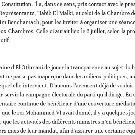
la Constitution. Il a, dans ce sens, pris contact avec le pré
eprésentants, Habib El Malki, et celui de la Chambre d
kim Benchamach, pour les inviter à organiser une séanc
 Chambres. Celle-ci aurait lieu le 6 juillet, selon la pr
utif.
aine d’El Othmani de jouer la transparence au sujet du b
 ne passe pas inaperçue dans les milieux politiques, a
quel elle intervient. D’aucuns l’accusent déjà de vouloir 
 servir la campagne électorale du parti qu’il dirige. En e
mentaire continue de bénéficier d’une couverture médiat
 que le roi Mohammed VI avait donné, il y a quelques jou
 que les activités des différents ministres n’en bénéfici
ers mois de leur mandat, afin d’assurer une certaine équ