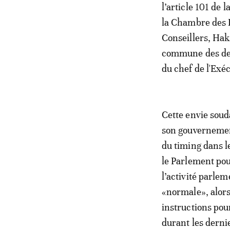
l’article 101 de 
la Chambre des R
Conseillers, Ha
commune des deux
du chef de l'Exéc
Cette envie soud
son gouvernement
du timing dans le
le Parlement pour
l’activité parle
«normale», alors
instructions pour
durant les derni