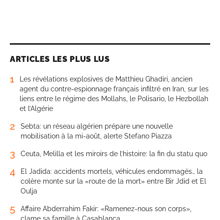
ARTICLES LES PLUS LUS
1
Les révélations explosives de Matthieu Ghadiri, ancien
agent du contre-espionnage français infiltré en Iran, sur les
liens entre le régime des Mollahs, le Polisario, le Hezbollah
et l’Algérie
2
Sebta: un réseau algérien prépare une nouvelle
mobilisation à la mi-août, alerte Stefano Piazza
3
Ceuta, Melilla et les miroirs de l’histoire: la fin du statu quo
4
El Jadida: accidents mortels, véhicules endommagés… la
colère monte sur la «route de la mort» entre Bir Jdid et El
Oulja
5
Affaire Abderrahim Fakir: «Ramenez-nous son corps»,
clame sa famille à Casablanca