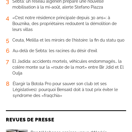
3
Sebta: un réseau algérien prépare une nouvelle
mobilisation à la mi-août, alerte Stefano Piazza
4
«C’est notre résidence principale depuis 30 ans»: à
Bouznika, des propriétaires redoutent la démolition de
leurs villas
5
Ceuta, Melilla et les miroirs de l’histoire: la fin du statu quo
6
Au-delà de Sebta: les racines du désir d’exil
7
El Jadida: accidents mortels, véhicules endommagés… la
colère monte sur la «route de la mort» entre Bir Jdid et El
Oulja
8
Élargir la Botola Pro pour sauver son club (et ses
Législatives): pourquoi Bensaïd doit à tout prix éviter le
syndrome des «fraqchia»
REVUES DE PRESSE