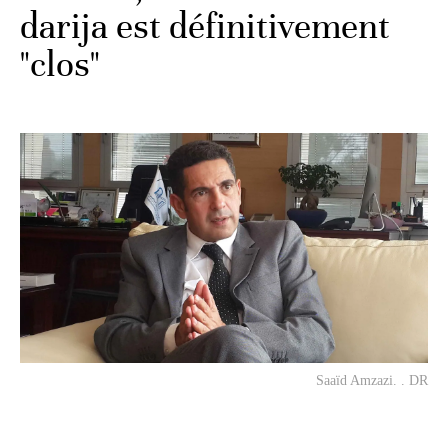
darija est définitivement
"clos"
Saaïd Amzazi. . DR