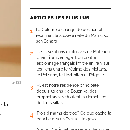
ARTICLES LES PLUS LUS
La Colombie change de position et
1
reconnaît la souveraineté du Maroc sur
son Sahara
Les révélations explosives de Matthieu
2
Ghadiri, ancien agent du contre-
espionnage français infiltré en Iran, sur
les liens entre le régime des Mollahs,
le Polisario, le Hezbollah et l’Algérie
Le360
«C’est notre résidence principale
3
depuis 30 ans»: à Bouznika, des
propriétaires redoutent la démolition
de leurs villas
e la
.
Trois dirhams de trop? Ce que cache la
4
bataille des chiffres sur le gasoil
Núcleo Nacional, le visage à découvert