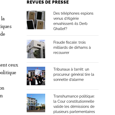
REVUES DE PRESSE
Des téléphones espions
 la
venus d’Algérie
envahissent-ils Derb
tiques
Ghallef?
 de
Fraude fiscale: trois
milliards de dirhams à
recouvrer
ment ceux
Tribunaux à l’arrêt: un
politique
procureur général tire la
sonnette d’alarme
ion
un
Transhumance politique:
la Cour constitutionnelle
valide les démissions de
plusieurs parlementaires