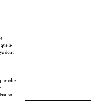
es
 que le
ays dont
’approche
e
isation