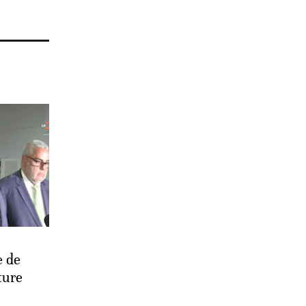
e de
ture