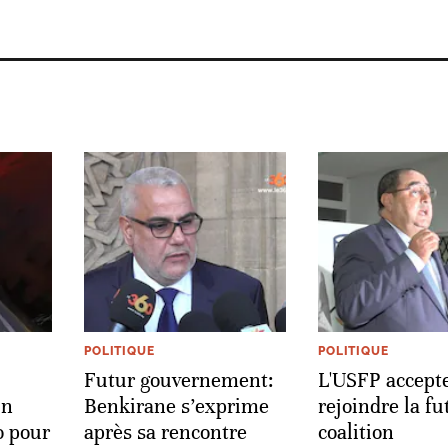
POLITIQUE
POLITIQUE
Futur gouvernement:
L'USFP accept
un
Benkirane s’exprime
rejoindre la fu
o pour
après sa rencontre
coalition