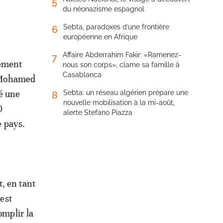
5
du néonazisme espagnol
Sebta, paradoxes d’une frontière
6
européenne en Afrique
Affaire Abderrahim Fakir: «Ramenez-
7
lement
nous son corps», clame sa famille à
Casablanca
de Mohamed
é une
Sebta: un réseau algérien prépare une
8
nouvelle mobilisation à la mi-août,
0
alerte Stefano Piazza
e pays.
, en tant
'est
omplir la