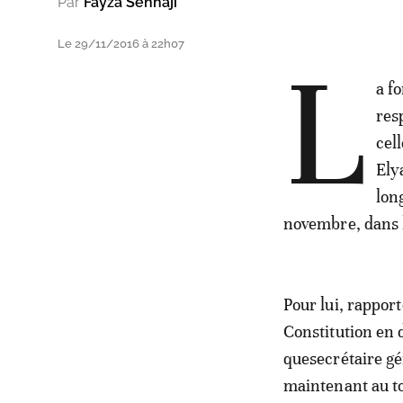
Par
Fayza Senhaji
Le 29/11/2016 à 22h07
L
a f
res
cel
Ely
lon
novembre, dans la
Pour lui, rapport
Constitution en 
quesecrétaire gén
maintenant au tou