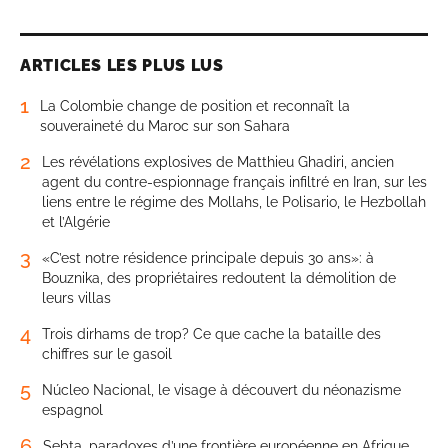
ARTICLES LES PLUS LUS
1
La Colombie change de position et reconnaît la
souveraineté du Maroc sur son Sahara
2
Les révélations explosives de Matthieu Ghadiri, ancien
agent du contre-espionnage français infiltré en Iran, sur les
liens entre le régime des Mollahs, le Polisario, le Hezbollah
et l’Algérie
3
«C’est notre résidence principale depuis 30 ans»: à
Bouznika, des propriétaires redoutent la démolition de
leurs villas
4
Trois dirhams de trop? Ce que cache la bataille des
chiffres sur le gasoil
5
Núcleo Nacional, le visage à découvert du néonazisme
espagnol
6
Sebta, paradoxes d’une frontière européenne en Afrique