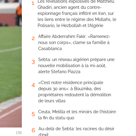
Les révélations explosives de Matthieu
1
Ghadiri, ancien agent du contre-
espionnage français infiltré en Iran, sur
les liens entre le régime des Mollahs, le
Polisario, le Hezbollah et l’Algérie
Affaire Abderrahim Fakir: «Ramenez-
2
nous son corps», clame sa famille à
Casablanca
Sebta: un réseau algérien prépare une
3
nouvelle mobilisation à la mi-août,
alerte Stefano Piazza
«C’est notre résidence principale
4
depuis 30 ans»: à Bouznika, des
propriétaires redoutent la démolition
de leurs villas
Ceuta, Melilla et les miroirs de l’histoire:
5
la fin du statu quo
Au-delà de Sebta: les racines du désir
6
DR
d’exil