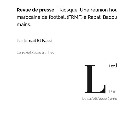
Revue de presse
Kiosque. Une réunion hou
marocaine de football (FRMF) à Rabat. Badou 
mains.
Par
Ismail El Fassi
Le 19/06/2020 à 23h15
L
ire 
Par
Le 19/06/2020 à 23h