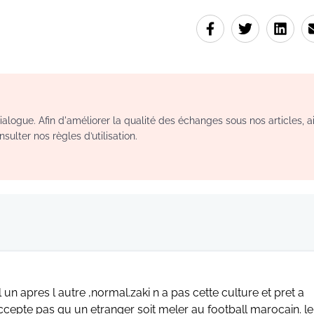
logue. Afin d'améliorer la qualité des échanges sous nos articles, a
sulter nos règles d’utilisation.
un apres l autre ,normal.zaki n a pas cette culture et pret a
ccepte pas qu un etranger soit meler au football marocain. le