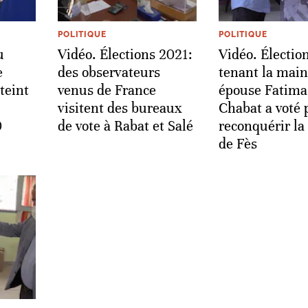
POLITIQUE
POLITIQUE
u
Vidéo. Élections 2021:
Vidéo. Électio
e
des observateurs
tenant la main
tteint
venus de France
épouse Fatima
visitent des bureaux
Chabat a voté 
0
de vote à Rabat et Salé
reconquérir la
de Fès