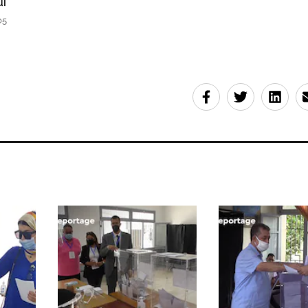
ui
05