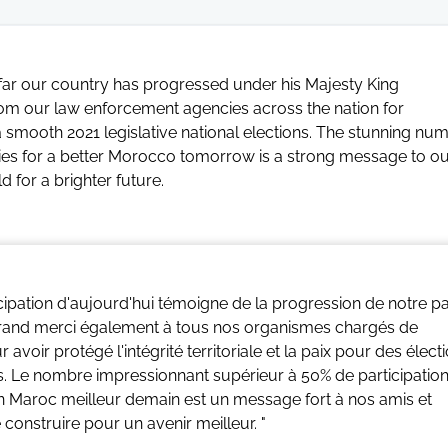
 far our country has progressed under his Majesty King
om our law enforcement agencies across the nation for
r a smooth 2021 legislative national elections. The stunning nu
duties for a better Morocco tomorrow is a strong message to o
 for a brighter future.
ticipation d'aujourd'hui témoigne de la progression de notre p
rand merci également à tous nos organismes chargés de
r avoir protégé l'intégrité territoriale et la paix pour des élect
ts. Le nombre impressionnant supérieur à 50% de participation
n Maroc meilleur demain est un message fort à nos amis et
onstruire pour un avenir meilleur. "