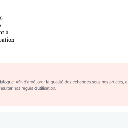
s
es
s
nt à
pation
logue. Afin d'améliorer la qualité des échanges sous nos articles, a
sulter nos règles d’utilisation.