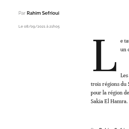
Par
Rahim Sefrioui
Le 08/09/2021 à 21h05
L
e t
un 
Les
trois régions d
pour la région 
Sakia El Hamra.