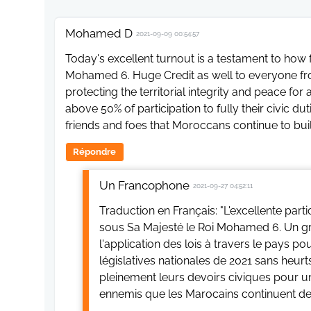
Mohamed D
2021-09-09 00:54:57
Today's excellent turnout is a testament to how
Mohamed 6. Huge Credit as well to everyone fr
protecting the territorial integrity and peace fo
above 50% of participation to fully their civic 
friends and foes that Moroccans continue to build
Répondre
Un Francophone
2021-09-27 04:52:11
Traduction en Français: "L'excellente par
sous Sa Majesté le Roi Mohamed 6. Un g
l'application des lois à travers le pays pou
législatives nationales de 2021 sans heur
pleinement leurs devoirs civiques pour u
ennemis que les Marocains continuent de c