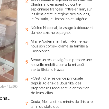
2
Ghadiri, ancien agent du contre-
espionnage français infiltré en Iran, sur
les liens entre le régime des Mollahs,
le Polisario, le Hezbollah et l’Algérie
Núcleo Nacional, le visage à découvert
3
du néonazisme espagnol
Affaire Abderrahim Fakir: «Ramenez-
4
nous son corps», clame sa famille à
Casablanca
Sebta: un réseau algérien prépare une
5
nouvelle mobilisation à la mi-août,
alerte Stefano Piazza
«C’est notre résidence principale
6
depuis 30 ans»: à Bouznika, des
Kadry / Le360
propriétaires redoutent la démolition
de leurs villas
onal.
Ceuta, Melilla et les miroirs de l’histoire:
7
la fin du statu quo