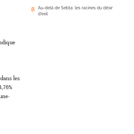
Au-delà de Sebta: les racines du désir
8
d’exil
indique
 dans les
3,76%
une-