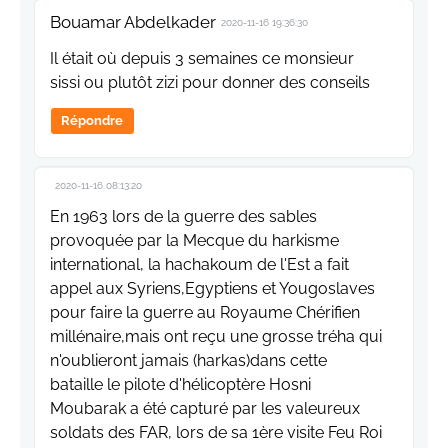
Bouamar Abdelkader
2020-11-16 19:36:30
Il était où depuis 3 semaines ce monsieur
sissi ou plutôt zizi pour donner des conseils
Répondre
2020-11-16 08:13:20
En 1963 lors de la guerre des sables
provoquée par la Mecque du harkisme
international, la hachakoum de l'Est a fait
appel aux Syriens,Egyptiens et Yougoslaves
pour faire la guerre au Royaume Chérifien
millénaire,mais ont reçu une grosse tréha qui
n'oublieront jamais (harkas)dans cette
bataille le pilote d'hélicoptère Hosni
Moubarak a été capturé par les valeureux
soldats des FAR, lors de sa 1ère visite Feu Roi