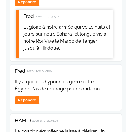
Répondre
Fred
2020-11-17 13:23:00
Et gloire à notre armée qui veille nuits et
jours sur notre Sahara...et longue vie à
notre Roi. Vive le Maroc de Tanger
jusqu'à Hindoue.
Fred
2020-11-16 01:05:04
Il y a que des hypocrites genre cette
Égypte.Pas de courage pour condamner
Répondre
HAMID
2020-11-15 20:56:20
La position égyptienne laisse à désirer. Un