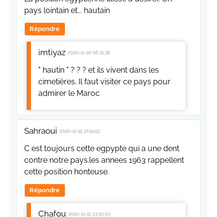
pays lointain et... hautain
Répondre
imtiyaz
2020-11-16 08:31:38
" hautin " ? ? ? et ils vivent dans les
cimetières. Il faut visiter ce pays pour
admirer le Maroc
Sahraoui
2020-11-15 17:54:52
C est toujours cette egpypte qui a une dent
contre notre pays.les annees 1963 rappellent
cette position honteuse.
Répondre
Chafou
2020-11-15 23:30:03