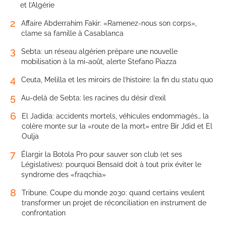
et l’Algérie
2
Affaire Abderrahim Fakir: «Ramenez-nous son corps»,
clame sa famille à Casablanca
3
Sebta: un réseau algérien prépare une nouvelle
mobilisation à la mi-août, alerte Stefano Piazza
4
Ceuta, Melilla et les miroirs de l’histoire: la fin du statu quo
5
Au-delà de Sebta: les racines du désir d’exil
6
El Jadida: accidents mortels, véhicules endommagés… la
colère monte sur la «route de la mort» entre Bir Jdid et El
Oulja
7
Élargir la Botola Pro pour sauver son club (et ses
Législatives): pourquoi Bensaïd doit à tout prix éviter le
syndrome des «fraqchia»
8
Tribune. Coupe du monde 2030: quand certains veulent
transformer un projet de réconciliation en instrument de
confrontation