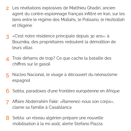
2
Les révélations explosives de Matthieu Ghadiri, ancien
agent du contre-espionnage français infiltré en Iran, sur les
liens entre le régime des Mollahs, le Polisario, le Hezbollah
et l’Algérie
3
«C’est notre résidence principale depuis 30 ans»: à
Bouznika, des propriétaires redoutent la démolition de
leurs villas
4
Trois dirhams de trop? Ce que cache la bataille des
chiffres sur le gasoil
5
Núcleo Nacional, le visage à découvert du néonazisme
espagnol
6
Sebta, paradoxes d’une frontière européenne en Afrique
7
Affaire Abderrahim Fakir: «Ramenez-nous son corps»,
clame sa famille à Casablanca
8
Sebta: un réseau algérien prépare une nouvelle
mobilisation à la mi-août, alerte Stefano Piazza