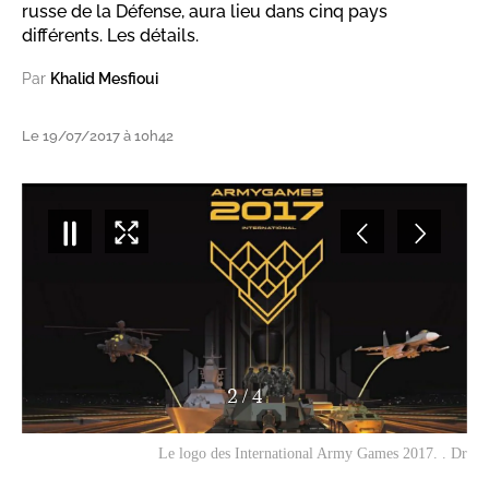
russe de la Défense, aura lieu dans cinq pays
différents. Les détails.
Par
Khalid Mesfioui
Le 19/07/2017 à 10h42
3
/
4
Un char des Forces armées royales en action. . Dr