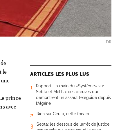
DR
 de
t le
ARTICLES LES PLUS LUS
r une
Rapport. La main du «Système» sur
1
,
Sebta et Melilla: ces preuves qui
Le prince
démontrent un assaut téléguidé depuis
l’Algérie
ens avec
Rien sur Ceuta, cette fois-ci
2
Sebta: les dessous de l’arrêt de justice
3