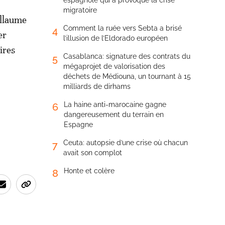
espagnole qui a provoqué la crise
migratoire
illaume
Comment la ruée vers Sebta a brisé
4
er
l’illusion de l’Eldorado européen
ires
Casablanca: signature des contrats du
5
mégaprojet de valorisation des
déchets de Médiouna, un tournant à 15
milliards de dirhams
La haine anti-marocaine gagne
6
dangereusement du terrain en
Espagne
Ceuta: autopsie d’une crise où chacun
7
avait son complot
Honte et colère
8