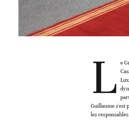
L
e G
Cas
Lux
dyn
par
Guillaume s'est p
les responsables 