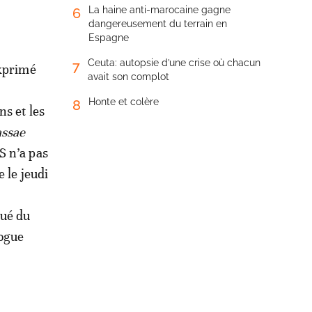
La haine anti-marocaine gagne
6
dangereusement du terrain en
Espagne
Ceuta: autopsie d’une crise où chacun
7
exprimé
avait son complot
Honte et colère
8
ns et les
assae
S n’a pas
 le jeudi
qué du
logue