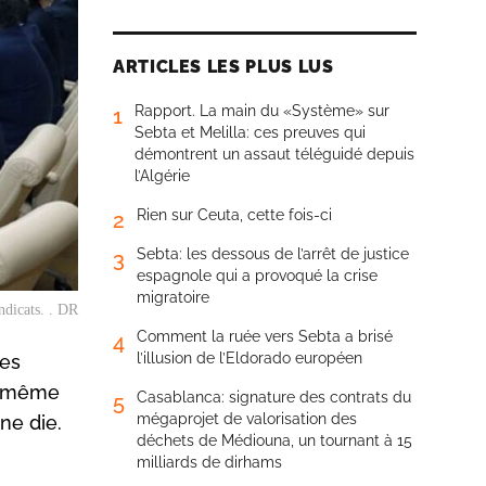
ARTICLES LES PLUS LUS
Rapport. La main du «Système» sur
1
Sebta et Melilla: ces preuves qui
démontrent un assaut téléguidé depuis
l’Algérie
Rien sur Ceuta, cette fois-ci
2
Sebta: les dessous de l’arrêt de justice
3
espagnole qui a provoqué la crise
migratoire
ndicats. . DR
Comment la ruée vers Sebta a brisé
4
l’illusion de l’Eldorado européen
les
ur même
Casablanca: signature des contrats du
5
mégaprojet de valorisation des
ne die.
déchets de Médiouna, un tournant à 15
milliards de dirhams