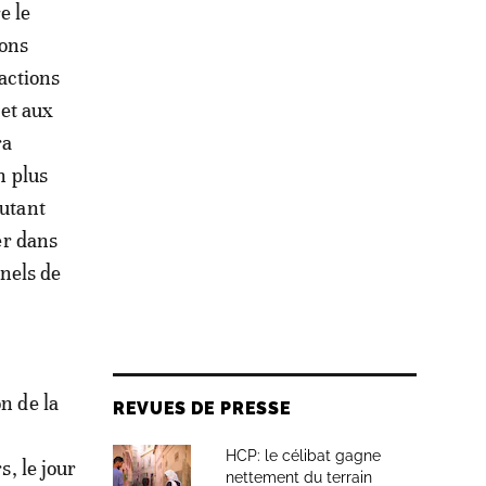
e le
ions
actions
 et aux
ra
n plus
Autant
er dans
nels de
on de la
REVUES DE PRESSE
HCP: le célibat gagne
s, le jour
nettement du terrain