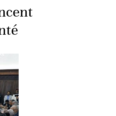
oncent
anté