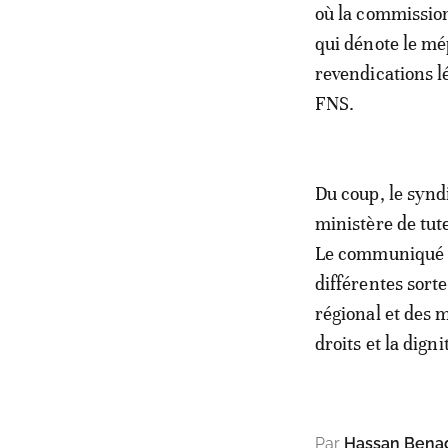
où la commission
qui dénote le mé
revendications lé
FNS.
Du coup, le synd
ministère de tute
Le communiqué in
différentes sorte
régional et des m
droits et la dig
Par
Hassan Bena