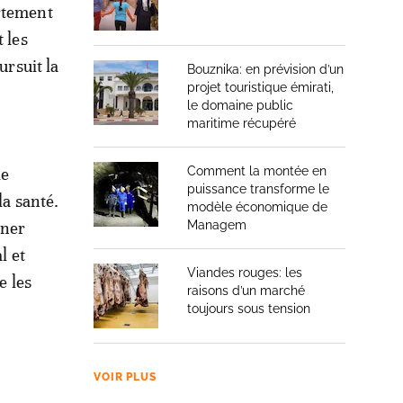
ortement
 les
ursuit la
Bouznika: en prévision d’un
projet touristique émirati,
le domaine public
maritime récupéré
le
Comment la montée en
puissance transforme le
la santé.
modèle économique de
ener
Managem
l et
Viandes rouges: les
e les
raisons d’un marché
toujours sous tension
VOIR PLUS