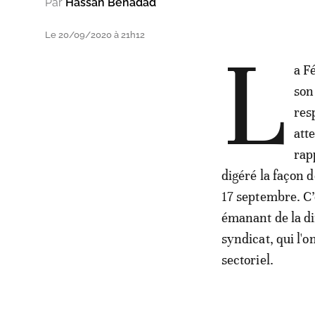
Par
Hassan Benadad
Le 20/09/2020 à 21h12
L
a F
son
res
att
rap
digéré la façon 
17 septembre. C’
émanant de la d
syndicat, qui l'o
sectoriel.