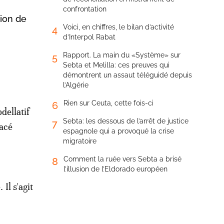
confrontation
sion de
Voici, en chiffres, le bilan d’activité
4
d’Interpol Rabat
Rapport. La main du «Système» sur
5
Sebta et Melilla: ces preuves qui
démontrent un assaut téléguidé depuis
l’Algérie
Rien sur Ceuta, cette fois-ci
6
dellatif
Sebta: les dessous de l’arrêt de justice
7
lacé
espagnole qui a provoqué la crise
migratoire
Comment la ruée vers Sebta a brisé
8
l’illusion de l’Eldorado européen
Il s'agit