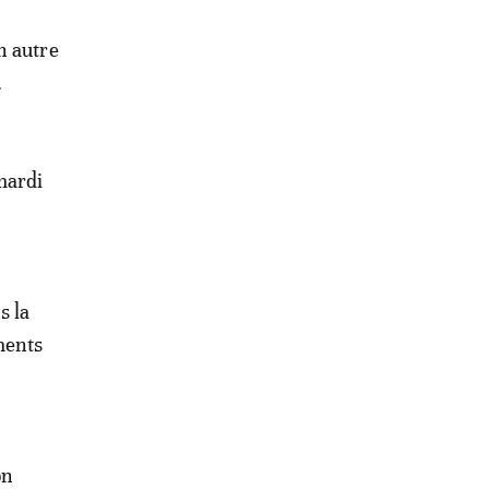
n autre
.
mardi
s la
ments
on