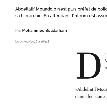
Abdellatif Mouaddib n’est plus préfet de poli
sa hiérarchie. En attendant, l’intérim est assu
Par
Mohammed Boudarham
Le 05/02/2016 à 16h48
D
e
M
m
«Abdellatif Mouad
d'une décision 