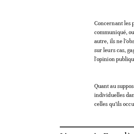
Concernant les p
communiqué, out
autre, ils ne l’ob
sur leurs cas, g
l'opinion publiq
Quant au supposé 
individuelles da
celles qu’ils oc