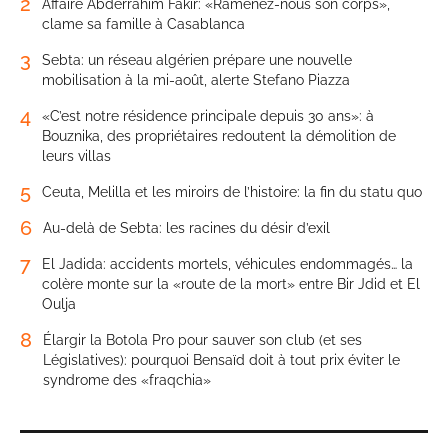
2
Affaire Abderrahim Fakir: «Ramenez-nous son corps»,
clame sa famille à Casablanca
3
Sebta: un réseau algérien prépare une nouvelle
mobilisation à la mi-août, alerte Stefano Piazza
4
«C’est notre résidence principale depuis 30 ans»: à
Bouznika, des propriétaires redoutent la démolition de
leurs villas
5
Ceuta, Melilla et les miroirs de l’histoire: la fin du statu quo
6
Au-delà de Sebta: les racines du désir d’exil
7
El Jadida: accidents mortels, véhicules endommagés… la
colère monte sur la «route de la mort» entre Bir Jdid et El
Oulja
8
Élargir la Botola Pro pour sauver son club (et ses
Législatives): pourquoi Bensaïd doit à tout prix éviter le
syndrome des «fraqchia»