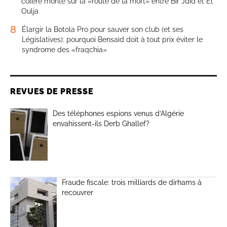
colère monte sur la «route de la mort» entre Bir Jdid et El
Oulja
8
Élargir la Botola Pro pour sauver son club (et ses
Législatives): pourquoi Bensaïd doit à tout prix éviter le
syndrome des «fraqchia»
REVUES DE PRESSE
Des téléphones espions venus d’Algérie
envahissent-ils Derb Ghallef?
Fraude fiscale: trois milliards de dirhams à
recouvrer