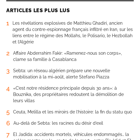
ARTICLES LES PLUS LUS
1
Les révélations explosives de Matthieu Ghadiri, ancien
agent du contre-espionnage français infiltré en Iran, sur les
liens entre le régime des Mollahs, le Polisario, le Hezbollah
et l’Algérie
2
Affaire Abderrahim Fakir: «Ramenez-nous son corps»,
clame sa famille à Casablanca
3
Sebta: un réseau algérien prépare une nouvelle
mobilisation à la mi-août, alerte Stefano Piazza
4
«C’est notre résidence principale depuis 30 ans»: à
Bouznika, des propriétaires redoutent la démolition de
leurs villas
5
Ceuta, Melilla et les miroirs de l’histoire: la fin du statu quo
6
Au-delà de Sebta: les racines du désir d’exil
7
El Jadida: accidents mortels, véhicules endommagés… la