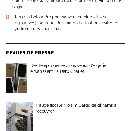
colère monte sur la «route de la mort» entre Bir Jdid et El
Oulja
8
Élargir la Botola Pro pour sauver son club (et ses
Législatives): pourquoi Bensaïd doit à tout prix éviter le
syndrome des «fraqchia»
REVUES DE PRESSE
Des téléphones espions venus d’Algérie
envahissent-ils Derb Ghallef?
Fraude fiscale: trois milliards de dirhams à
recouvrer