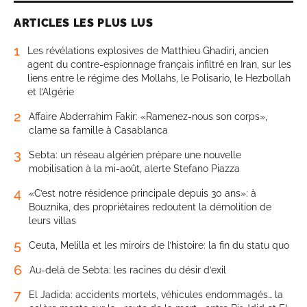
ARTICLES LES PLUS LUS
1
Les révélations explosives de Matthieu Ghadiri, ancien
agent du contre-espionnage français infiltré en Iran, sur les
liens entre le régime des Mollahs, le Polisario, le Hezbollah
et l’Algérie
2
Affaire Abderrahim Fakir: «Ramenez-nous son corps»,
clame sa famille à Casablanca
3
Sebta: un réseau algérien prépare une nouvelle
mobilisation à la mi-août, alerte Stefano Piazza
4
«C’est notre résidence principale depuis 30 ans»: à
Bouznika, des propriétaires redoutent la démolition de
leurs villas
5
Ceuta, Melilla et les miroirs de l’histoire: la fin du statu quo
6
Au-delà de Sebta: les racines du désir d’exil
7
El Jadida: accidents mortels, véhicules endommagés… la