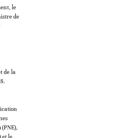
nt, le
istre de
t
t de la
18.
ication
nnes
u (PNE),
et le