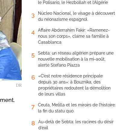
le Polisario, le Hezbollah et l’Algérie
Núcleo Nacional, le visage à découvert
3
du néonazisme espagnol
Affaire Abderrahim Fakir: «Ramenez-
4
nous son corps», clame sa famille à
Casablanca
Sebta: un réseau algérien prépare une
5
nouvelle mobilisation à la mi-août,
alerte Stefano Piazza
«C’est notre résidence principale
6
depuis 30 ans»: à Bouznika, des
DR
propriétaires redoutent la démolition
de leurs villas
ement,
Ceuta, Melilla et les miroirs de l’histoire:
7
la fin du statu quo
Au-delà de Sebta: les racines du désir
8
d’exil