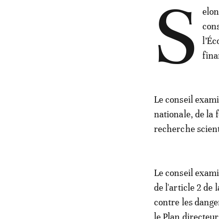
S
elo
cons
l’Éc
fina
Le conseil exami
nationale, de la
recherche scient
Le conseil exami
de l'article 2 de 
contre les dange
le Plan directeu