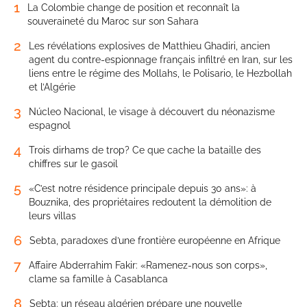
1
La Colombie change de position et reconnaît la
souveraineté du Maroc sur son Sahara
2
Les révélations explosives de Matthieu Ghadiri, ancien
agent du contre-espionnage français infiltré en Iran, sur les
liens entre le régime des Mollahs, le Polisario, le Hezbollah
et l’Algérie
3
Núcleo Nacional, le visage à découvert du néonazisme
espagnol
4
Trois dirhams de trop? Ce que cache la bataille des
chiffres sur le gasoil
5
«C’est notre résidence principale depuis 30 ans»: à
Bouznika, des propriétaires redoutent la démolition de
leurs villas
6
Sebta, paradoxes d’une frontière européenne en Afrique
7
Affaire Abderrahim Fakir: «Ramenez-nous son corps»,
clame sa famille à Casablanca
8
Sebta: un réseau algérien prépare une nouvelle