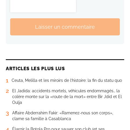
Laisser un commentaire
ARTICLES LES PLUS LUS
1
Ceuta, Melilla et les miroirs de l’histoire: la fin du statu quo
2
El Jadida: accidents mortels, véhicules endommagés… la
colère monte sur la «route de la mort» entre Bir Jdid et El
Oulja
3
Affaire Abderrahim Fakir: «Ramenez-nous son corps»,
clame sa famille à Casablanca
4
Élargir la Botola Pro pour sauver son club (et ses