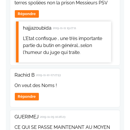
terres spoliées non la prison Messieurs PSV
Répondre
hajjazoubida
2019-11-11 19:27:11
L'Etat confisque , une tŕès importante
partie du butin en général...selon
l'humeur du juge qui traite.
Rachid B
2019-11-10 07:27:53
On veut des Noms !
Répondre
GUERIMEJ
2019-11-09 10:26:23
CE QUI SE PASSE MAINTENANT AU MOYEN