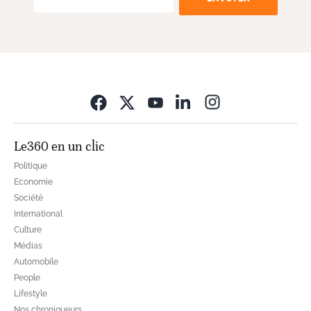
Opens in new wi
Le360 en un clic
Politique
Economie
Société
International
Culture
Médias
Automobile
People
Lifestyle
Nos chroniqueurs