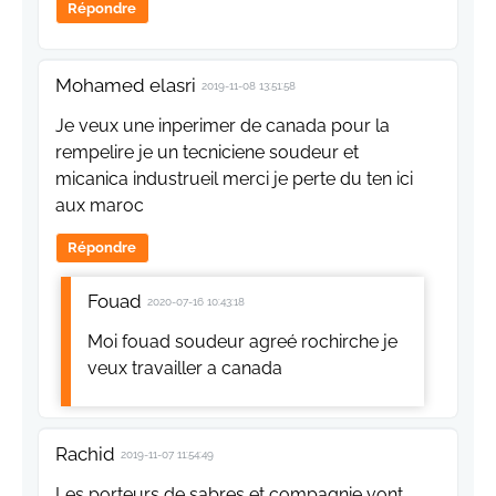
Répondre
Mohamed elasri
2019-11-08 13:51:58
Je veux une inperimer de canada pour la
rempelire je un tecniciene soudeur et
micanica industrueil merci je perte du ten ici
aux maroc
Répondre
Fouad
2020-07-16 10:43:18
Moi fouad soudeur agreé rochirche je
veux travailler a canada
Rachid
2019-11-07 11:54:49
Les porteurs de sabres et compagnie vont