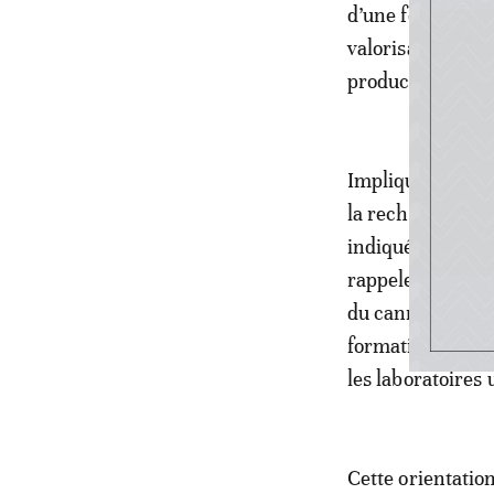
d’une fédération
valorisation du 
producteurs dans
Impliqué égaleme
la recherche scie
indiqué que la r
rappeler l’impor
du cannabis à des
formation des ing
les laboratoires 
Cette orientatio