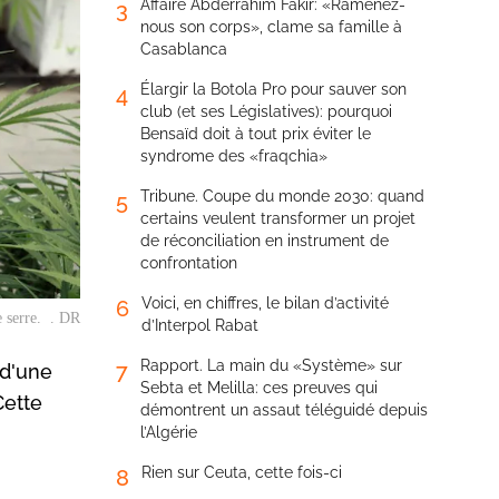
Affaire Abderrahim Fakir: «Ramenez-
3
nous son corps», clame sa famille à
Casablanca
Élargir la Botola Pro pour sauver son
4
club (et ses Législatives): pourquoi
Bensaïd doit à tout prix éviter le
syndrome des «fraqchia»
Tribune. Coupe du monde 2030: quand
5
certains veulent transformer un projet
de réconciliation en instrument de
confrontation
Voici, en chiffres, le bilan d’activité
6
e serre. . DR
d’Interpol Rabat
Rapport. La main du «Système» sur
7
 d'une
Sebta et Melilla: ces preuves qui
Cette
démontrent un assaut téléguidé depuis
l’Algérie
Rien sur Ceuta, cette fois-ci
8