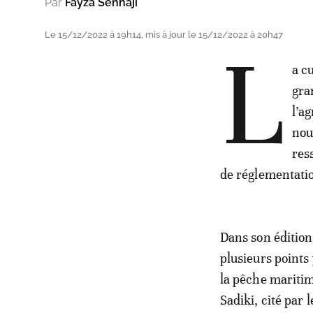
Par
Fayza Senhaji
Le 15/12/2022 à 19h14, mis à jour le 15/12/2022 à 20h47
L
a c
gra
l’a
nou
res
de réglementatio
Dans son éditio
plusieurs points 
la pêche mariti
Sadiki, cité par 