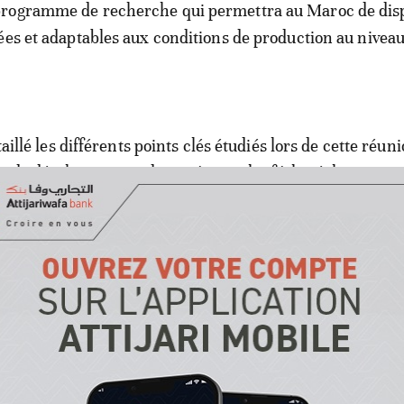
rogramme de recherche qui permettra au Maroc de dis
ées et adaptables aux conditions de production au nivea
taillé les différents points clés étudiés lors de cette réuni
 de développement du système relatif à la réglementati
effet, l’agence a franchi des caps importants dans l’impo
formes à l’usage industriel du cannabis, selon le minist
pporte également
Al Ahdath Al Maghribia
, la question de
s producteurs et industriels opérant dans l’exploitation 
 été au cœur de cette réunion de l’ANRAC. Il est ainsi in
té de l’organisation des producteurs et fabricants dans le