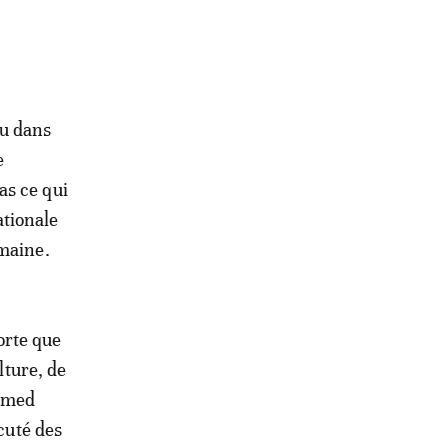
au dans
e
as ce qui
ationale
emaine.
orte que
lture, de
ammed
scuté des