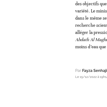
des objectifs qu
variété. Le minis
dans le même sen
recherche scient
alléger la press
Ahdath Al Maghr
moins d’eau que 
Par
Fayza Senhaji
Le 15/12/2022 à 19h14