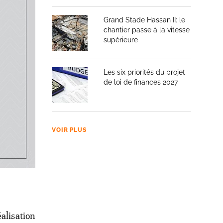
 des
Grand Stade Hassan II: le
chantier passe à la vitesse
supérieure
Les six priorités du projet
ieur, de
de loi de finances 2027
 part
casion de
oppement
VOIR PLUS
r la
ont avec
alisation