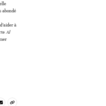
elle
rs abondé
d’aider à
orte
Al
mmer