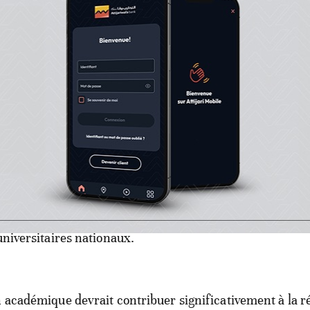
 s’intéressant à la réglementation, au marketing et à la
produit. Il a, en outre, été question de l’accompagnement
 le domaine de la formation et du soutien.
nt sur ce chantier, le ministre de l’Enseignement supér
ntifique et de l’innovation, Abdellatif Miraoui, a pour sa
éunion du conseil d’administration de l’ANRAC a été l’oc
tance de la recherche scientifique en matière de dével
 fins médicales et industrielles. Ceci passe, selon lui, pa
énieurs spécialisés et d’une élite de docteurs travailler
universitaires nationaux.
n académique devrait contribuer significativement à la ré