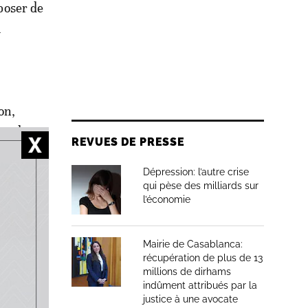
poser de
u
on,
on du
REVUES DE PRESSE
rtation
re.
Dépression: l’autre crise
qui pèse des milliards sur
l’économie
Mairie de Casablanca:
légale du
récupération de plus de 13
millions de dirhams
diqué que
indûment attribués par la
 cadre
justice à une avocate