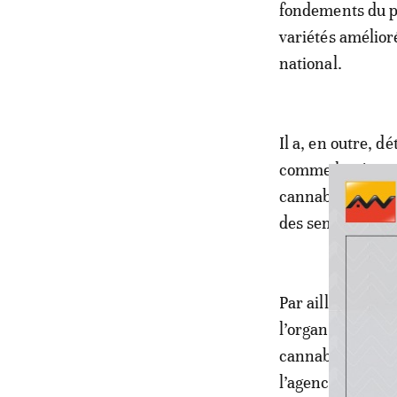
fondements du p
variétés amélior
national.
Il a, en outre, dé
comme les étapes
cannabis. A cet 
des semences con
Par ailleurs, ra
l’organisation de
cannabis a aussi
l’agence a discu